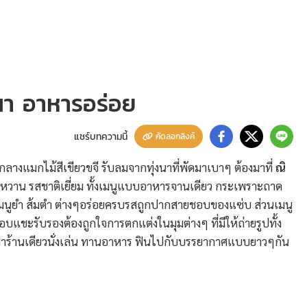
งนา อาหารอร่อย
แชร์บทความนี้
คัดลอกลิงค์
ามกลางแมกไม้สีเขียวขจี รับลมจากทุ่งนาที่พัดมาเบาๆ ต้องมาที่
ณิ
 หวาน รสชาติเยี่ยม ทั้งเมนูแบบอาหารจานเดียว กระเพราะถาด
ด เมนูยำ ส้มตำ ต่างๆอร่อยครบรสถูกปากสายชอบของแซ่บ ส่วนเมนู
ยชอบแชะรับรองต้องถูกใจการตกแต่งในมุมต่างๆ ที่มีให้ถ่ายรูปทั้ง
้ำ มาร้านเดียวนั่งเล่น ทานอาหาร ฟินไปกับบรรยากาศแบบยาวๆกัน