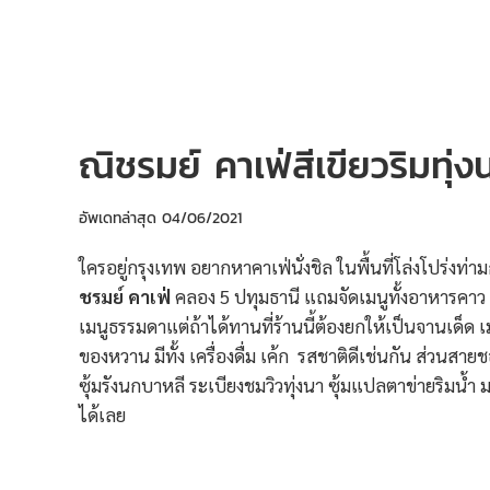
ณิชรมย์ คาเฟ่สีเขียวริมทุ่
อัพเดทล่าสุด
04/06/2021
ใครอยู่กรุงเทพ อยากหาคาเฟ่นั่งชิล ในพื้นที่โล่งโปร่งท่
ชรมย์ คาเฟ่
คลอง 5 ปทุมธานี แถมจัดเมนูทั้งอาหารคาว
เมนูธรรมดาแต่ถ้าได้ทานที่ร้านนี้ต้องยกให้เป็นจานเด็
ของหวาน มีทั้ง เครื่องดื่ม เค้ก รสชาติดีเช่นกัน ส่วนสา
ซุ้มรังนกบาหลี ระเบียงชมวิวทุ่งนา ซุ้มแปลตาข่ายริมน
ได้เลย