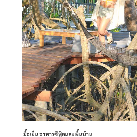
มื้อเย็น อาหารซีฟู้ดและพื้นบ้าน