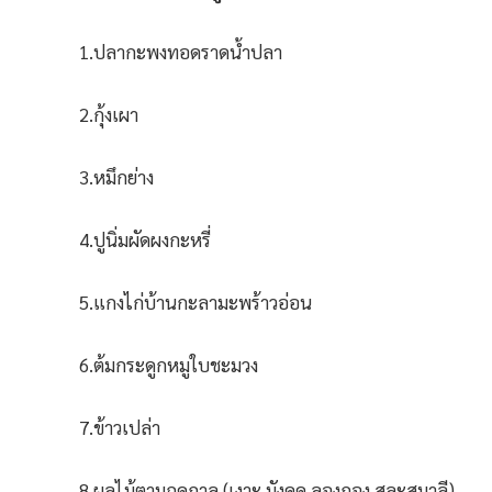
1.ปลากะพงทอดราดน้ำปลา
2.กุ้งเผา
3.หมึกย่าง
4.ปูนิ่มผัดผงกะหรี่
5.แกงไก่บ้านกะลามะพร้าวอ่อน
6.ต้มกระดูกหมูใบชะมวง
7.ข้าวเปล่า
8.ผลไม้ตามฤดูกาล (เงาะ มังคุด ลองกอง สละสุมาลี)