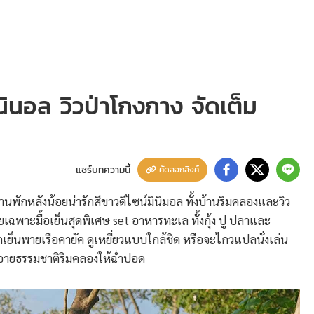
นินอล วิวป่าโกงกาง จัดเต็ม
แชร์บทความนี้
คัดลอกลิงค์
านพักหลังน้อยน่ารักสีขาวดีไซน์มินิมอล ทั้งบ้านริมคลองและวิว
เฉพาะมื้อเย็นสุดพิเศษ set อาหารทะเล ทั้งกุ้ง ปู ปลาและ
เย็นพายเรือคายัค ดูเหยี่ยวแบบใกล้ชิด หรือจะไกวแปลนั่งเล่น
นอายธรรมชาติริมคลองให้ฉ่ำปอด