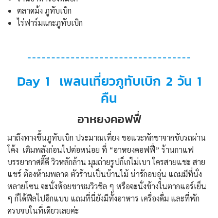
ตลาดม้ง ภูทับเบิก
ไร่ฟาร์มแกะภูทับเบิก
Day 1 เพลนเที่ยวภูทับเบิก 2 วัน 1
คืน
อาหยงคอฟฟี่
มาถึงทางขึ้นภูทับเบิก ประมาณเที่ยง ขอแวะพักขาจากขับรถผ่าน
โค้ง เติมพลังก่อนไปต่อหน่อย ที่ “อาหยงคอฟฟี่” ร้านกาแฟ
บรรยากาศดี๊ดี วิวหลักล้าน มุมถ่ายรูปก็เก๋ไม่เบา ใครสายแชะ สาย
แชร์ ต้องห้ามพลาด ตัวร้านเป็นบ้านไม้ น่ารักอบอุ่น แถมมีที่นั่ง
หลายโซน จะนั่งห้อยขาชมวิวชิล ๆ หรือจะนั่งข้างในตากแอร์เย็น
ๆ ก็ได้ฟีลไปอีกแบบ แถมที่นี่ยังมีทั้งอาหาร เครื่องดื่ม และที่พัก
ครบจบในที่เดียวเลยค่ะ