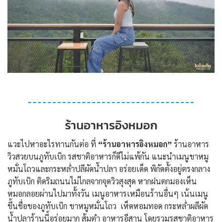
ร้านอาหารอิงหมอก
แวะไปหาอะไรทานกันต่อ ที่
“ร้านอาหารอิงหมอก”
ร้านอาหาร
วิวสวยบนภูทับเบิก รสชาติอาหารก็ดีไม่แพ้กัน แนะนำเมนูขาหมู
หมั่นโถวและกระหล่ำปลีผัดน้ำปลา อร่อยเด็ด พิกัดตั้งอยู่ตรงกลาง
ภูทับเบิก ติดริมถนนไม่ไกลจากจุดวิวสุงสุด หากฝนตกมองเห็น
หมอกลอยผ่านไปมาทั้งวัน เมนูอาหารเหมือนร้านอื่นๆ เน้นเมนู
ขึ้นชื่อของภูทับเบิก ขาหมูหมั่นโถว เห็ดหอมทอด กระหล่ำผลีผัด
น้ำปลาร้านนี้อร่อยมาก ส้มตำ อาหารอีสาน โดยรวมรสชาติอาหาร