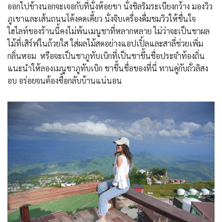
ออกไปข้างนอกจะเจอกับที่นั่งห้อยขา นั่งชิลริมระเบียงกว้าง มองวิว
ภูเขาและเส้นถนนโค้งคดเคี้ยว นั่งจิบเครื่องดื่มชมวิวให้ชื่นใจ
ไฮไลท์ของร้านนี้คงไม่พ้นเมนูชาที่หลากหลาย ไม่ว่าจะเป็นชาผล
ไม้ที่เสิร์ฟในถ้วยใส ใส่ผลไม้สดอย่างแอปเปิ้ลและสาลี่ช่วยเพิ่ม
กลิ่นหอม หรือจะเป็นชาภูทับเบิกที่เป็นชาขึ้นชื่อประจำท้องถิ่น
แนะนำให้ลองเมนูชาภูทับเบิก ชาขึ้นชื่อของที่นี่ ทานคู่กับถั่วลิสง
อบ อร่อยจนต้องซื้อกลับบ้านแน่นอน