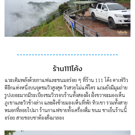
ร้าน111โค้ง
แวะเติมพลังด้วยกาแฟและขนมอร่อย ๆ ที่ร้าน 111 โค้ง คาเฟ่วิว
ดีอีกแห่งหนึ่งบนจุดชมวิวสูงสุด วิวสวยไม่แพ้ใคร แถมยังมีมุมถ่าย
รูปเยอะมากมีระเบียงชมวิวรอบร้านทั้งสองฝั่ง ฝั่งขวาจะมองเห็น
ภูเขาและวิวข้างล่าง และฝั่งซ้ายมองเห็นที่พัก ทิวเขา รวมทั้งสาย
หมอกที่ลอยไปมา ร้านกาแฟขายทั้งเครื่องดื่ม ขนม ชาเย็นร้านนี้
อร่อย สายชอบชาต้องสั่งมาลอง