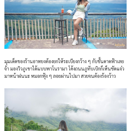
มุมเด็ดของร้านอาหยงต้องยกให้ระเบียงกว้าง ๆ กับชั้นดาดฟ้าเลย
จ้า มองวิวภูเขาได้แบบพาโนรามา โค้งถนนภูทับเบิกก็เห็นชัดแจ๋ว
มาหน้าฝนนะ หมอกฟุ้ง ๆ ลอยผ่านไปมา สวยจนต้องร้องว้าว