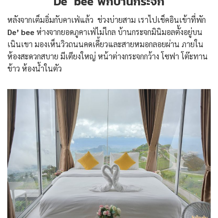
De’ bee พักบ้านกระจก
หลังจากเต็มอิ่มกับคาเฟ่แล้ว ช่วงบ่ายสาม เราไปเช็คอินเข้าที่พัก
De’ bee
ห่างจากยอดภูคาเฟ่ไม่ไกล บ้านกระจกมินิมอลตั้งอยู่บน
เนินเขา มองเห็นวิวถนนคดเคี้ยวและสายหมอกลอยผ่าน ภายใน
ห้องสะดวกสบาย มีเตียงใหญ่ หน้าต่างกระจกกว้าง โซฟา โต๊ะทาน
ข้าว ห้องน้ำในตัว