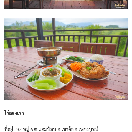
ไร่สองเรา
ที่อยู่ : 93 หมู่ 6 ต.แคมป์สน อ.เขาค้อ จ.เพชรบูรณ์