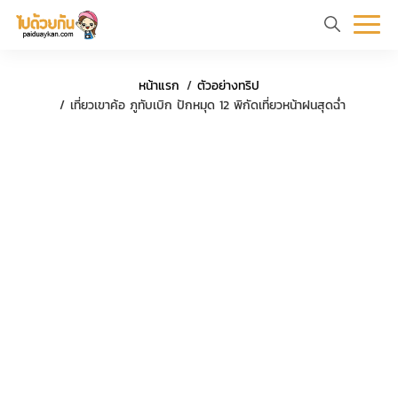
หน้า
ข้อมูล
ที่
ตัว
หน้าแรก
ตัวอย่างทริป
แรก
ท่อง
เที่ยว
อย่าง
ร
เที่ยวเขาค้อ ภูทับเบิก ปักหมุด 12 พิกัดเที่ยวหน้าฝนสุดฉ่ำ
เที่ยว
ทริป