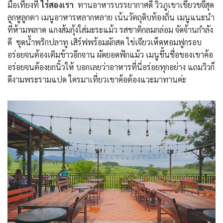
มื้อเที่ยงที่
ไร่สองเรา
ทานอาหารบรรยากาศดี วิวภูเขาเขียวขจีสุด
ลูกหูลูกตา เมนูอาหารหลากหลาย เน้นวัตถุดิบท้องถิ่น เมนูแนะนำ
ที่ห้ามพลาด แกงส้มกุ้งใส่มะระแม้ว รสชาติกลมกล่อม จัดจ้านกำลัง
ดี ชุดน้ำพริกปลาทู เสิร์ฟพร้อมผักสด ไข่เจียวเห็ดหอมฟูกรอบ
อร่อยจนต้องเติมข้าวอีกจาน ผัดยอดฟักแม้ว เมนูขึ้นชื่อของเขาค้อ
อร่อยจนต้องยกนิ้วให้ บอกเลยว่าอาหารที่นี่อร่อยทุกอย่าง แถมวิวก็
ดีงามพระรามแปด ใครมาเที่ยวเขาค้อต้องแวะมาทานค่ะ