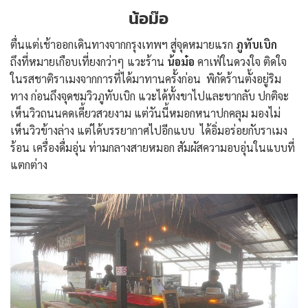
น้อม๊อ
ตื่นแต่เช้าออกเดินทางจากกรุงเทพฯ สู่จุดหมายแรก
ภูทับเบิก
ถึงที่หมายเกือบเที่ยงกว่าๆ แวะร้าน
น้อม๋อ
คาเฟ่ในดวงใจ ติดใจ
ในรสชาติราเมงจากการที่ได้มาทานครั้งก่อน พิกัดร้านตั้งอยู่ริม
ทาง ก่อนถึงจุดชมวิวภูทับเบิก แวะได้ทั้งขาไปและขากลับ ปกติจะ
เห็นวิวถนนคดเคี้ยวสวยงาม แต่วันนี้หมอกหนาปกคลุม มองไม่
เห็นวิวข้างล่าง แต่ได้บรรยากาศไปอีกแบบ ได้อิ่มอร่อยกับราเมง
ร้อน เครื่องดื่มอุ่น ท่ามกลางสายหมอก สัมผัสความอบอุ่นในแบบที่
แตกต่าง