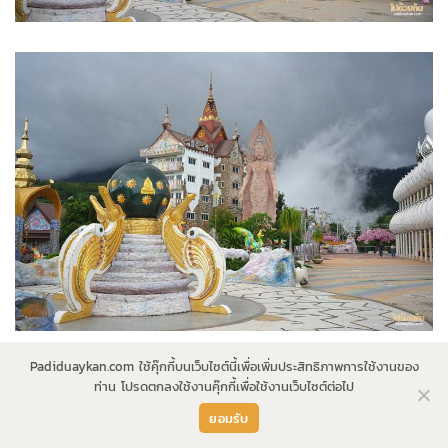
Padiduaykan.com ใช้คุ๊กกี้บนเว็บไซต์นี้เพื่อเพิ่มประสิทธิภาพการใช้งานของ
เราขึ้นไปชมวิวที่ลานพระพุทธเจ้า 5 องค์ บรรยากาศดีสุดๆ มอง
ท่าน โปรดตกลงใช้งานคุ๊กกี้เพื่อใช้งานเว็บไซต์ต่อไป
เห็นภูเขาสลับซับซ้อนตัดกับสายหมอกจางๆ โรแมนติกไปอีกแบบ
ยอมรับ
ใครมีแพลนไปเที่ยวผาซ่อนแก้ว ลองเปลี่ยนมาเที่ยวตอนเย็นดูค่ะ