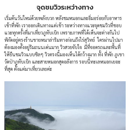
จุดชมวิวระหว่างทาง
เริ่มต้นวันใหม่ด้วยพลังบวก หลังชมหมอกและอิ่มอร่อยกับอาหาร
เช้าที่พัก เราออกเดินทางแต่เช้า ระหว่างทางแวะจุดชมวิวที่ชอบ
แวะทุกครั้งที่มาเที่ยวภูทับเบิก เพราะภาพที่ได้เห็นจะต่างกันไป
พิกัดอยู่ตรงร้านขายหมาล่าริมทางก่อนถึงไร่สุวิทย์ ใครผ่านไปมา
ต้องมองตั้งอยู่ริมถนนเด่นมาก วิวสวยจับใจ มีที่จอดรถและพื้นที่
ให้ยืนชมวิวแบบชิลๆ วิวตรงนี้มองเห็นได้กว้างมาก ทั้ง ที่พัก ภูเขา
วัดป่าภูทับเบิก และสายหมอกสุดอลังการ รอบนี้ทะเลหมอกเยอะ
ที่สุด ตั้งแต่มาเที่ยวเลยค่ะ