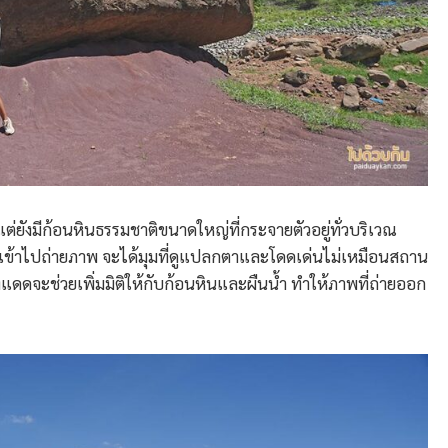
้น แต่ยังมีก้อนหินธรรมชาติขนาดใหญ่ที่กระจายตัวอยู่ทั่วบริเวณ
ดินเข้าไปถ่ายภาพ จะได้มุมที่ดูแปลกตาและโดดเด่นไม่เหมือนสถาน
แสงแดดจะช่วยเพิ่มมิติให้กับก้อนหินและผืนน้ำ ทำให้ภาพที่ถ่ายออก