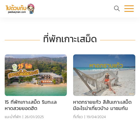
หน้า
ข้อมูล
ที่
ตัว
แรก
ท่อง
เที่ยว
อย่าง
ร
ที่พักเกาะเสม็ด
เที่ยว
ทริป
15 ที่พักเกาะเสม็ด ริมทะเล
หาดทรายแก้ว สีสันเกาะเสม็ด
หาดสวยยอดฮิต
มีอะไรน่าเที่ยวบ้าง มาชมกัน
แนะนำที่พัก
|
26/01/2025
ที่เที่ยว
|
19/04/2024