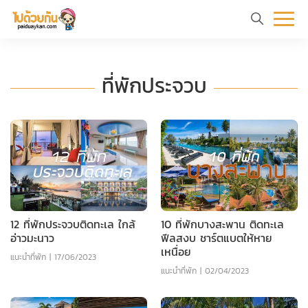
หน้า
ข้อมูล
ที่
ตัว
แรก
ท่อง
เที่ยว
อย่าง
ร
ที่พักประจวบ
เที่ยว
ทริป
12 ที่พักประจวบติดทะเล ใกล้
10 ที่พักบางสะพาน ติดทะเล
อ่าวมะนาว
ฟีลสงบ ชาร์ตแบตให้หาย
เหนื่อย
แนะนำที่พัก
|
17/06/2023
แนะนำที่พัก
|
02/04/2023