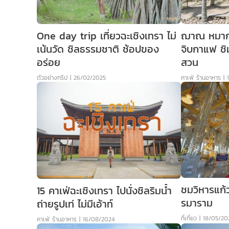
One day trip เที่ยวฉะเชิงเทรา ไม่
ฌาณ หมาก
เน้นวัด ชิลธรรมชาติ ช้อปของ
จิบกาแฟ ชิ
อร่อย
สวน
ตัวอย่างทริป
|
26/02/2025
คาเฟ่ ร้านอาหาร
|
ชมวิหารแก้
15 คาเฟ่ฉะเชิงเทรา ไปนั่งชิลริมน้ำ
รมาราม
ถ่ายรูปเท่ ไม่มีเอ้าท์
ที่เที่ยว
|
18/05/20
คาเฟ่ ร้านอาหาร
|
16/08/2024