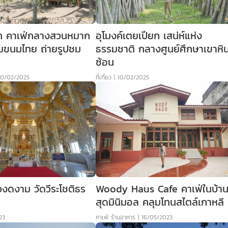
 คาเฟ่กลางสวนหมาก
อุโมงค์เตยเปียก เสน่ห์แห่ง
มขนมไทย ถ่ายรูปชม
ธรรมชาติ กลางศูนย์ศึกษาเขาหิ
ซ้อน
10/02/2025
ที่เที่ยว
|
10/02/2025
วงดงาม วัดวีระโชติธร
Woody Haus Cafe คาเฟ่ในบ้าน
สุดมินิมอล คลุมโทนสไตล์เกาหลี
23
คาเฟ่ ร้านอาหาร
|
16/05/2023