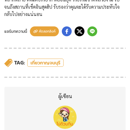
จนถึงสถานที่เช็คอินสุดฮิป รับรองว่าคุณจะได้รับความประทับใจ
กลับไปอย่างแน่นอน
แชร์บทความนี้
คัดลอกลิงค์
TAG:
เที่ยวกาญจนบุรี
ผู้เขียน