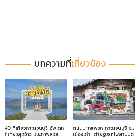
บทความที่
เกี่ยวข้อง
40 ที่เที่ยวกาญจนบุรี อัพเดท
ถนนปากแพรก กาญจนบุรี ชม
ที่เที่ยวสุดว้าว แชะภาพสวย
เมืองเก่า ถ่ายรูปรถไฟสามมิติ