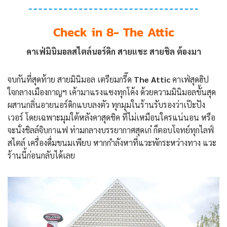
Check in 8- The Attic
คาเฟ่มินิมอลสไตล์นอร์ดิก สายแชะ สายชิล ต้องมา
จบกันที่สุดท้าย สายมินิมอล เตรียมกรี๊ด
The Attic
คาเฟ่สุดฮิป
ใจกลางเมืองกาญฯ เค้ามาแรงแซงทุกโค้ง ด้วยความมินิมอลขั้นสุด
ผสานกลิ่นอายนอร์ดิกแบบลงตัว ทุกมุมในร้านรับรองว่าเป๊ะปัง
เวอร์ โดยเฉพาะมุมใต้หลังคาสุดชิค ที่ไม่เหมือนใครแน่นอน หรือ
จะนั่งชิลล์จิบกาแฟ ท่ามกลางบรรยากาศสุดเก๋ ก็ตอบโจทย์ทุกไลฟ์
สไตล์ เครื่องดื่มขนมเพียบ หากกำลังหาที่แวะพักระหว่างทาง แวะ
ร้านนี้ก่อนกลับได้เลย