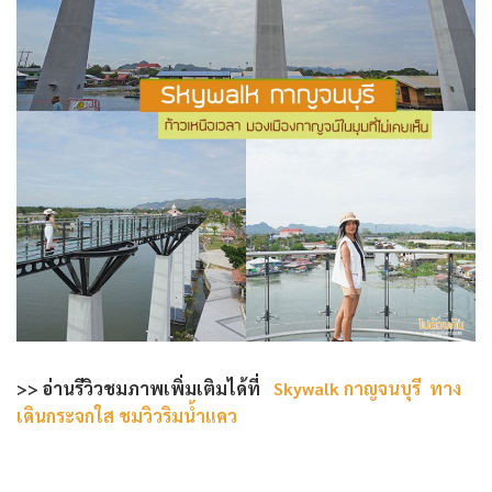
>> อ่านรีวิวชมภาพเพิ่มเติมได้ที่
Skywalk กาญจนบุรี ทาง
เดินกระจกใส ชมวิวริมน้ำแคว