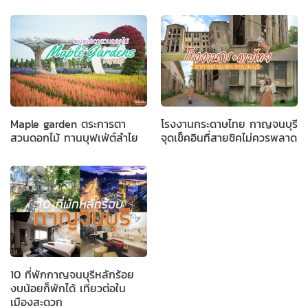
Maple garden ตระการตา
โรงงานกระดาษไทย กาญจนบุรี
สวนดอกไม้ ทานบุฟเฟ่ต์ลำไย
จุดเช็คอินที่สายชิคไม่ควรพลาด
10 ที่พักกาญจนบุรีหลักร้อย
งบน้อยก็พักได้ เที่ยวต่อใน
เมืองสะดวก