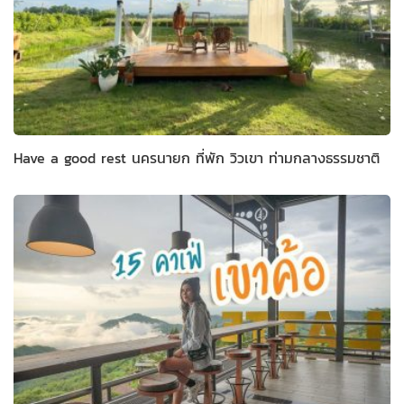
Have a good rest นครนายก ที่พัก วิวเขา ท่ามกลางธรรมชาติ