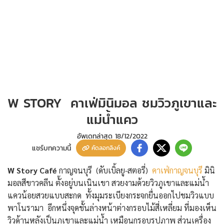
W STORY คาเฟ่มินิมอล ชมวิวภูเขาและ
แม่น้ำแคว
อัพเดทล่าสุด
18/12/2022
แชร์บทความนี้
คัดลอกลิงค์
W Story Café
กาญจนบุรี (ดับเบิ้ลยู-สตอรี่)
คาเฟ่กาญจนบุรี
มินิ
มอลสีขาวคลีน ตั้งอยู่บนเนินเขา สวยงามด้วยวิวภูเขาและแม่น้ำ
แควน้อยสวยแบบสะกด ทั้งมุมระเบียงกระจกยื่นออกไปชมวิวแบบ
พาโนรามา อีกหนึ่งจุดชั้นล่างหน้าต่างกรอบไม้สี่เหลี่ยม ที่มองเห็น
วิวด้านหลังเป็นภูเขาและแม่น้ำ เหมือนกรอบรูปภาพ ส่วนเครื่อง