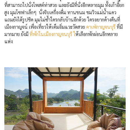
ที่สามารถไปนั่งโพสต์ท่าสวย และยังมีที่นั่งอีกหลายมุม ทั้งเก้าอี้ยก
สูง มุมโซฟาเล็กๆ นั่งจิบเครื่องดื่ม ทานขนม ชมวิวแม่น้ำแคว
แถมยังได้รูปชิค มุมไม่ซ้ำใครกลับบ้านอีกด้วย ใครอยากค้างคืนที่
เมืองกาญจน์ เพื่อเที่ยวให้เต็มอิ่มแวะวัดสวย
คาเฟ่กาญจนบุรี
ที่มี
มากมาย ยังมี
ที่พักในเมืองกาญจนบุรี ใ
ห้เลือกพักผ่อนอีกหลาย
แห่ง