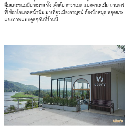
ดื่มและขนมมีมากมาย ทั้ง เค้กส้ม คาราเมล แมคคาเดเมีย บานอฟ
ฟี่ ช็อกโกแลตหน้านิ่ม มาเที่ยวเมืองกาญจน์ ต้องปักหมุด หยุดแวะ
แชะภาพแบบคูลๆกันที่ร้านนี้