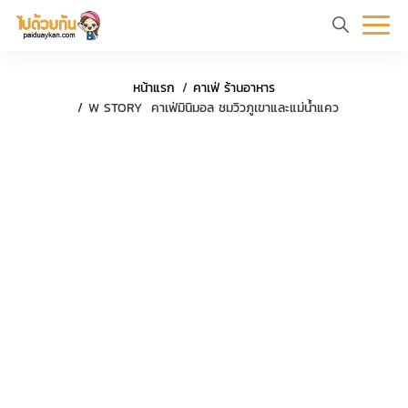
หน้า
ข้อมูล
ที่
ตัว
ค
หน้าแรก
คาเฟ่ ร้านอาหาร
แรก
ท่อง
เที่ยว
อย่าง
ร
W STORY คาเฟ่มินิมอล ชมวิวภูเขาและแม่น้ำแคว
เที่ยว
ทริป