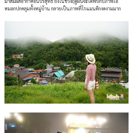
มาสัมผัสอากาศอันบริสุทธิ์ ยิ่งในช่วงฤดูฝนจะได้พบกับภาพไอ
หมอกปกคลุมทั้งหมู่บ้าน กลายเป็นภาพที่โรแมนติกงดงามมาก