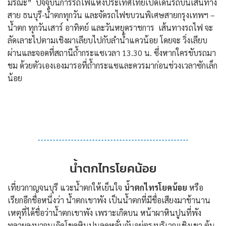
มรณะ” ปัจจุบันการรถไฟแห่งประเทศไทยเปิดเดินรถบนเส้นทาง
สาย ธนบุรี-น้ำตกทุกวัน และจัดรถไฟขบวนพิเศษสายกรุงเทพฯ –
น้ำตก ทุกวันเสาร์ อาทิตย์ และวันหยุดราชการ เส้นทางรถไฟ จะ
ลัดเลาะไปตามเชิงผาเลียบไปกับลำน้ำแควน้อย โดยจะ วิ่งเลียบ
ผ่านและจอดที่สถานีถ้ำกระแซเวลา 13.30 น. ซึ่งหากใครขับรถมา
ชม ด้วยตัวเองเองมารอที่ถ้ำกระแซและควรมาก่อนช่วงเวลาซักเล็ก
น้อย
น้ำตกไทรโยคน้อย
เที่ยวกาญจนบุรี แวะน้ำตกให้เย็นใจ
น้ำตกไทรโยคน้อย
หรือ
เรียกอีกชื่อหนึ่งว่า น้ำตกเขาพัง เป็นน้ำตกที่มีชื่อเสียงมาช้านาน
เหตุที่ได้ชื่อว่าน้ำตกเขาพัง เพราะเกิดบน หน้าผาหินปูนที่พัง
ทลายลงมาจนเกิดโขดหินปูนลดหลั่นกันอยู่ตรงบริเวณเชิงเขา ต้น