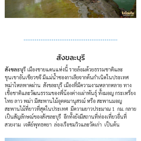
สังขละบุรี
สังขละบุ
รี เมืองชายแดนแห่งนี้ รายล้อมด้วยธรรมชาติและ
ขุนเขาอันเขียวขจี มีแม่น้ำซองกาเลียจากต้นกำเนิดในประเทศ
พม่าไหลพาดผ่าน สังขละบุรี เมืองที่มีความงามหลากหลาย ทาง
เชื้อชาติและวัฒนธรรมของพี่น้องต่างเผ่าพันธุ์ ทั้งมอญ กระเหรี่ยง
ไทย ลาว พม่า มีสะพานไม้อุตตมานุสรณ์ หรือ สะพานมอญ
สะพานไม้ที่ยาวที่สุดในประเทศ มีความยาวประมาณ 1 กม. กลาย
เป็นสัญลักษณ์ของสังขละบุรี อีกทั้งยังมีสถานที่ท่องเที่ยวอื่นที่
สวยงาม เจดีย์พุทธคยา ล่องเรือชมวิวและวัดเก่า เป็นต้น