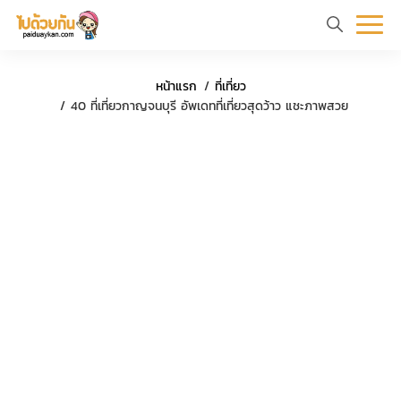
หน้า
ข้อมูล
ที่
ตัว
หน้าแรก
ที่เที่ยว
แรก
ท่อง
เที่ยว
อย่าง
40 ที่เที่ยวกาญจนบุรี อัพเดทที่เที่ยวสุดว้าว แชะภาพสวย
เที่ยว
ทริป