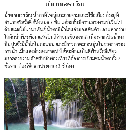
น้ำตกเอราวัณ
น้ำตกเอราวัณ
น้ำตกที่ใหญ่และสวยงามและมีชื่อเสียง ตั้งอยู่ที่
อำเภอศรีสวัสดิ์ จัทั้งหมด 7 ชั้น แต่ละชั้นมีความสวยงามร่มรื่นไป
ด้วยแมกไม้นานาพันธุ์ น้ำตกมีน้ำใสแจ๋วมองเห็นตัวปลาแหวกว่าย
ใต้ผืนน้ำที่สะท้อนแสงเป็นสีฟ้าอมเขียวมรกต เนื่องจากเป็นน้ำตก
หินปูนจึงมีน้ำใสในตอนบน และมีการตกตะกอนขุ่นในช่วงล่างของ
ธารน้ำ เมื่อแสงส่องลงมาจะทำให้สะท้อนเป็นสีฟ้าหรือสีเขียว
มรกตสวยงาม สำหรับนักท่องเที่ยวที่ต้องการเยี่ยมชมน้ำตกทั้ง 7
ชั้นจาก ต้องใช้เวลาประมาณ 3 ชั่วโมง