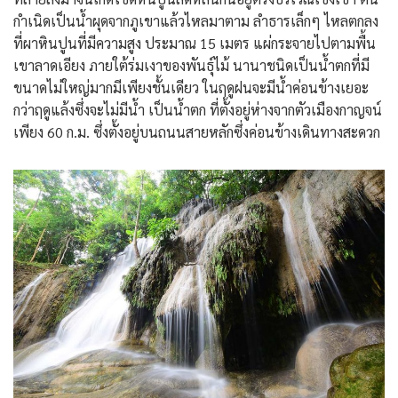
กำเนิดเป็นน้ำผุดจากภูเขาแล้วไหลมาตาม ลำธารเล็กๆ ไหลตกลง
ที่ผาหินปูนที่มีความสูง ประมาณ 15 เมตร แผ่กระจายไปตามพื้น
เขาลาดเอียง ภายใต้ร่มเงาของพันธุ์ไม้ นานาชนิดเป็นน้ำตกที่มี
ขนาดไม่ใหญ่มากมีเพียงชั้นเดียว ในฤดูฝนจะมีน้ำค่อนข้างเยอะ
กว่าฤดูแล้งซึ่งจะไม่มีน้ำ เป็นน้ำตก ที่ตั้งอยู่ห่างจากตัวเมืองกาญจน์
เพียง 60 ก.ม. ซึ่งตั้งอยู่บนถนนสายหลักซึ่งค่อนข้างเดินทางสะดวก