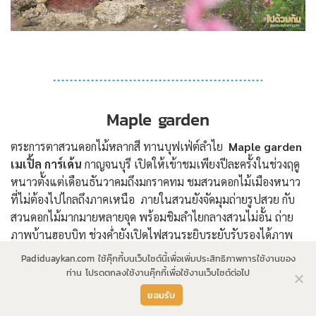
Maple garden
ตระการตาสวนดอกไม้หลากสี ทานบุฟเฟ่ต์ลำไย
Maple garden
เมเปิ้ล การ์เด้น
กาญจนบุรี เปิดให้เข้าชมเพียงปีละครั้งในช่วงฤดู
หนาวตั้งแต่เดือนธันวาคมถึงมกราคทม ชมสวนดอกไม้เมืองหนาว
ที่ไม่ต้องไปไกลถึงภาคเหนือ ภายในสวนยังจัดมุมถ่ายรูปสวย กับ
สวนดอกไม้มากมายหลายจุด พร้อมชิมลำไยกลางสวนไม่อั้น ถ่าย
ภาพบ้านฮอบบิท ช่วงค่ำยังเปิดไฟสวนระยิบระยับรับรองได้ภาพ
แบบปัง
Padiduaykan.com ใช้คุ๊กกี้บนเว็บไซต์นี้เพื่อเพิ่มประสิทธิภาพการใช้งานของ
ท่าน โปรดตกลงใช้งานคุ๊กกี้เพื่อใช้งานเว็บไซต์ต่อไป
ยอมรับ