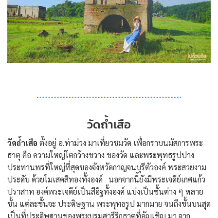
วัดถ้ำเสือ
วัดถ้ำเสือ
ตั้งอยู่ อ.ท่าม่วง มาเที่ยวชมวัด เพื่อกราบนมัสการพระ
ธาตุ คือ ความใหญ่โตกว้างขวาง ของวัด และพระพุทธรูปปาง
ประทานพรที่ใหญ่ที่สุดของจังหวัดกาญจนบุรีตัวองค์ พระสวยงาม
ประดับ ด้วยโมเสคสีทองทั้งองค์ นอกจากนี้ยังมีพระเจดีย์เกศแก้ว
ปราสาท องค์พระเจดีย์เป็นสีอิฐทั้งองค์ แบ่งเป็นชั้นต่าง ๆ หลาย
ชั้น แต่ละชั้นจะ ประดิษฐาน พระพุทธรูป มากมาย จนถึงชั้นบนสุด
เป็นที่ประดิษฐานของพระบรมสารีริกธาตุที่อัญเชิญ มา จาก