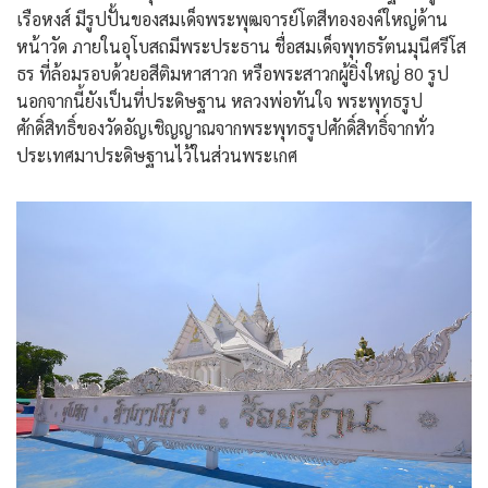
เรือหงส์ มีรูปปั้นของสมเด็จพระพุฒจารย์โตสีทององค์ใหญ่ด้าน
หน้าวัด ภายในอุโบสถมีพระประธาน ชื่อสมเด็จพุทธรัตนมุนีศรีโส
ธร ที่ล้อมรอบด้วยอสีติมหาสาวก หรือพระสาวกผู้ยิ่งใหญ่ 80 รูป
นอกจากนี้ยังเป็นที่ประดิษฐาน หลวงพ่อทันใจ พระพุทธรูป
ศักดิ์สิทธิ์ของวัดอัญเชิญญาณจากพระพุทธรูปศักดิ์สิทธิ์จากทั่ว
ประเทศมาประดิษฐานไว้ในส่วนพระเกศ