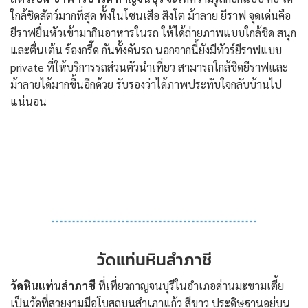
ใกล้ชิดสัตว์มากที่สุด ทั้งในโซนเสือ สิงโต ม้าลาย ยีราฟ จุดเด่นคือ
ยีราฟยื่นหัวเข้ามากินอาหารในรถ ให้ได้ถ่ายภาพแบบใกล้ชิด สนุก
และตื่นเต้น ร้องกรี๊ด กันทั้งคันรถ นอกจากนี้ยังมีทัวร์ยีราฟแบบ
private ที่ให้บริการรถส่วนตัวนำเที่ยว สามารถใกล้ชิดยีราฟและ
ม้าลายได้มากขึ้นอีกด้วย รับรองว่าได้ภาพประทับใจกลับบ้านไป
แน่นอน
วัดแท่นหินลำภาชี
วัดหินแท่นลำภาชี
ที่เที่ยวกาญจนบุรีในอำเภอด่านมะขามเตี้ย
เป็นวัดที่สวยงามมีอุโบสถบนสำเภาแก้ว สีขาว ประดิษฐานอยู่บน