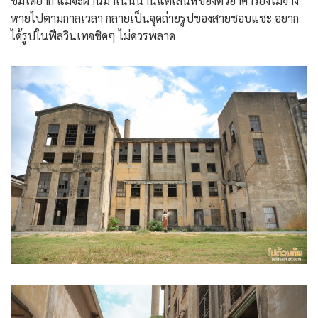
ชมได้ยาก แม้จะผ่านมาเนิ่นนานแต่เสน่ห์ของตัวอาคารยังไม่จาง
หายไปตามกาลเวลา กลายเป็นจุดถ่ายรูปของสายชอบแชะ อยาก
ได้รูปในฟีลวินเทจชิคๆ ไม่ควรพลาด