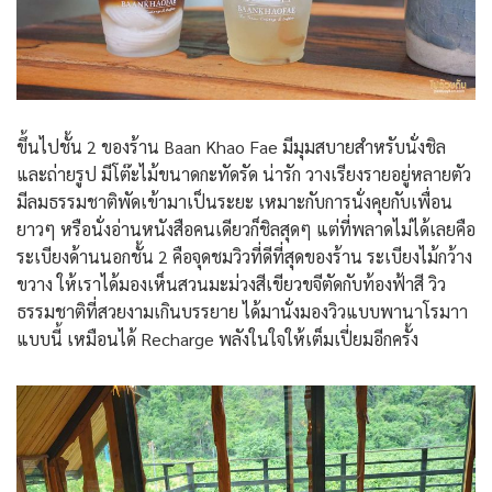
ขึ้นไปชั้น 2 ของร้าน Baan Khao Fae มีมุมสบายสำหรับนั่งชิล
และถ่ายรูป มีโต๊ะไม้ขนาดกะทัดรัด น่ารัก วางเรียงรายอยู่หลายตัว
มีลมธรรมชาติพัดเข้ามาเป็นระยะ เหมาะกับการนั่งคุยกับเพื่อน
ยาวๆ หรือนั่งอ่านหนังสือคนเดียวก็ชิลสุดๆ แต่ที่พลาดไม่ได้เลยคือ
ระเบียงด้านนอกชั้น 2 คือจุดชมวิวที่ดีที่สุดของร้าน ระเบียงไม้กว้าง
ขวาง ให้เราได้มองเห็นสวนมะม่วงสีเขียวขจีตัดกับท้องฟ้าสี วิว
ธรรมชาติที่สวยงามเกินบรรยาย ได้มานั่งมองวิวแบบพานาโรมาา
แบบนี้ เหมือนได้ Recharge พลังในใจให้เต็มเปี่ยมอีกครั้ง