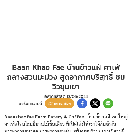
Baan Khao Fae บ้านข้าวแฝ่ คาเฟ่
กลางสวนมะม่วง สูดอากาศบริสุทธิ์ ชม
วิวขุนเขา
อัพเดทล่าสุด
13/06/2024
แชร์บทความนี้
คัดลอกลิงค์
Baankhaofae Farm Eatery & Coffee บ้านข้าวแฝ่
เขาใหญ่
คาเฟ่สไตล์โฮมมี่บ้านไม้ชั้นเดียว ที่เปิดโล่งให้เราได้สัมผัสกับ
บรรยากาศสบายๆ บรรยากาศอบอุ่น พร้อมชมวิวขุนเขาเขียวขจี