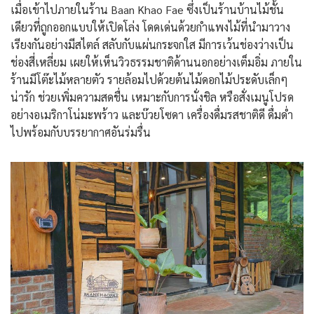
เมื่อเข้าไปภายในร้าน Baan Khao Fae ซึ่งเป็นร้านบ้านไม้ชั้น
เดียวที่ถูกออกแบบให้เปิดโล่ง โดดเด่นด้วยกำแพงไม้ที่นำมาวาง
เรียงกันอย่างมีสไตล์ สลับกับแผ่นกระจกใส มีการเว้นช่องว่างเป็น
ช่องสี่เหลี่ยม เผยให้เห็นวิวธรรมชาติด้านนอกอย่างเต็มอิ่ม ภายใน
ร้านมีโต๊ะไม้หลายตัว รายล้อมไปด้วยต้นไม้ดอกไม้ประดับเล็กๆ
น่ารัก ช่วยเพิ่มความสดชื่น เหมาะกับการนั่งชิล หรือสั่งเมนูโปรด
อย่างอเมริกาโน่มะพร้าว และบ๊วยโซดา เครื่องดื่มรสชาติดี ดื่มด่ำ
ไปพร้อมกับบรรยากาศอันร่มรื่น