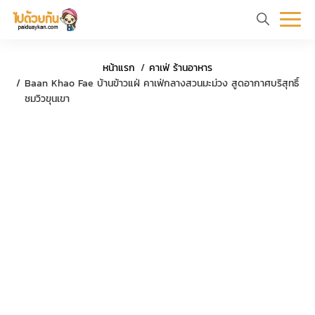
หน้า
ข้อมูล
ที่
ตัว
ค
หน้าแรก
คาเฟ่ ร้านอาหาร
แรก
ท่อง
เที่ยว
อย่าง
ร
Baan Khao Fae บ้านข้าวแฝ่ คาเฟ่กลางสวนมะม่วง สูดอากาศบริสุทธิ์
ชมวิวขุนเขา
เที่ยว
ทริป