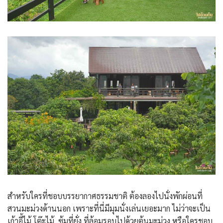
สำหรับใครที่ชอบบรรยากาศธรรมชาติ ต้องลองไปนั่งพักผ่อนที่
สวนมะม่วงด้านนอก เพราะที่นี่มีมุมนั่งเล่นเยอะมาก ไม่ว่าจะเป็น
เก้าอี้ไม้ โต๊ะไม้ ซุ้มที่ยั่ง ที่ล้อมรอบไปด้วยต้นมะม่วง หรือใครชอบ