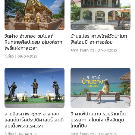
วัดฝาง อ่างทอง ชมโบสถ์
บ้านแม่อร คาเฟ่ใกล้วัดป่าโมก
หินทรายศิลปะขอม อุโมงค์ราก
ฟีลโฮมมี่ อาหารอร่อย
โพธิ์แห่งกาลเวลา
คาเฟ่ ร้านอาหาร
|
07/04/2025
ที่เที่ยว
|
09/04/2025
ลานอิสรภาพ ๑๐๙ อ่างทอง
9 คาเฟ่บ้านฉาง รวมร้านเด็ด
แลนด์มาร์คประวัติศาสตร์ สดุดี
บรรยากาศโดนใจ เช็คอินมุม
สมเด็จพระนเรศวรฯ
ไหนก็ปัง
ที่เที่ยว
|
06/04/2025
คาเฟ่ ร้านอาหาร
|
02/04/2025