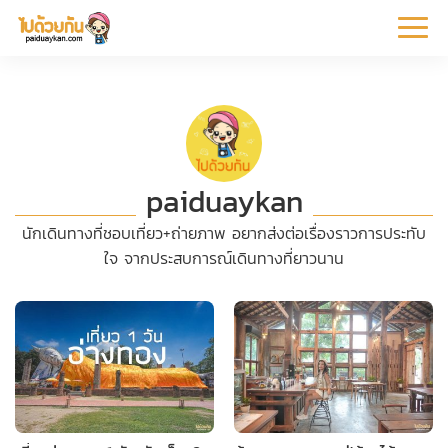
หน้า
ข้อมูล
ที่
ตัว
แรก
ท่อง
เที่ยว
อย่าง
ร
เที่ยว
ทริป
paiduaykan
นักเดินทางที่ชอบเที่ยว+ถ่ายภาพ อยากส่งต่อเรื่องราวการประทับ
ใจ จากประสบการณ์เดินทางที่ยาวนาน