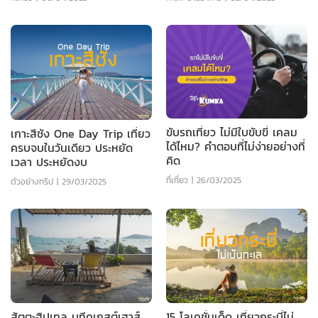
ขับรถเที่ยว ไม่มีใบขับขี่ เคลม
เกาะสีชัง One Day Trip เที่ยว
ได้ไหม? คำตอบที่ไม่ง่ายอย่างที่
ครบจบในวันเดียว ประหยัด
คิด
เวลา ประหยัดงบ
ที่เที่ยว
|
26/03/2025
ตัวอย่างทริป
|
29/03/2025
สัตตะฮิปเทล บูทีคเกสต์เฮาส์
15 โลเคชั่นเด็ด เที่ยวกระบี่ไม่