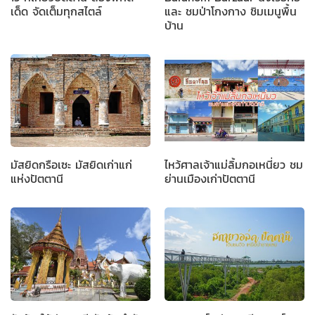
เด็ด จัดเต็มทุกสไตล์
และ ชมป่าโกงกาง ชิมเมนูพื้น
บ้าน
มัสยิดกรือเซะ มัสยิดเก่าแก่
ไหว้ศาลเจ้าแม่ลิ้มกอเหนี่ยว ชม
แห่งปัตตานี
ย่านเมืองเก่าปัตตานี