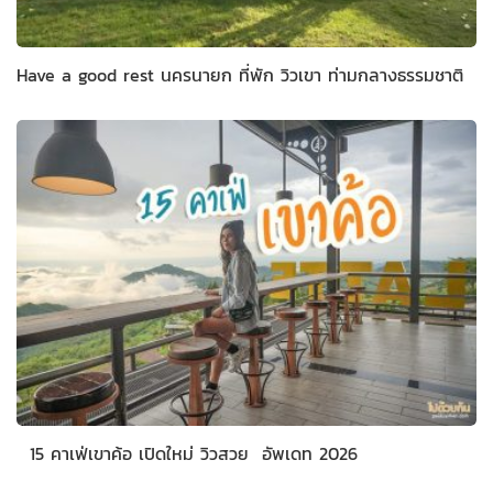
Have a good rest นครนายก ที่พัก วิวเขา ท่ามกลางธรรมชาติ
15 คาเฟ่เขาค้อ เปิดใหม่ วิวสวย อัพเดท 2026