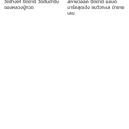
วัดช้างให้ ปัตตานี วัดต้นตำรับ
สกายวอล์ค ปัตตานี แลนด์
ของหลวงปู่ทวด
มาร์คสุดเจ๋ง ชมวิวทะเล ป่าชาย
เลน