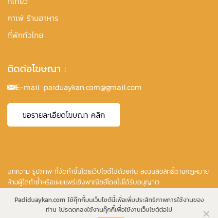
ที่เที่ยว
คาเฟ่ ร้านอาหาร
ที่พักทั่วไทย
ติดต่อโฆษณา :
E-mail :
paiduaykan.com@gmail.com
ขอรายละเอียดโฆษณา คลิก
บทความ รูปภาพ ที่จัดทำขึ้นโดยเว็ปไซต์ไปด้วยกัน สงวนลิขสิทธิ์ตามกฏหมาย
ห้ามผู้ใดทำซ้ำหรือเผยแพร่เชิงพาณิชย์โดยไม่ได้รับอนุญาต
Copyright © 2010-2026
Padiduaykan.com ใช้คุ๊กกี้บนเว็บไซต์นี้เพื่อเพิ่มประสิทธิภาพการใช้งานของ
ท่าน โปรดตกลงใช้งานคุ๊กกี้เพื่อใช้งานเว็บไซต์ต่อไป