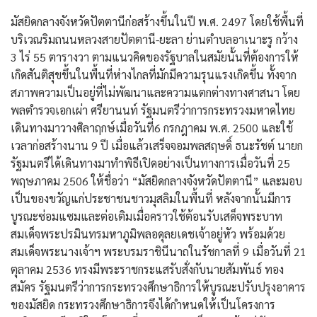
มัสยิดกลางจังหวัดปัตตานีก่อสร้างขึ้นในปี พ.ศ. 2497 โดยใช้พื้นที่
บริเวณริมถนนหลวงสายปัตตานี-ยะลา ย่านตำบลอาเนาะรู กว้าง
3 ไร่ 55 ตารางวา ตามแนวคิดของรัฐบาลในสมัยนั้นที่ต้องการให้
เกิดสันติสุขขึ้นในพื้นที่ห่างไกลที่มักมีความรุนแรงเกิดขึ้น ทั้งจาก
สภาพความเป็นอยู่ที่ไม่พัฒนาและความแตกต่างทางศาสนา โดย
พลตำรวจเอกเผ่า ศรียานนท์ รัฐมนตรีว่าการกระทรวงมหาดไทย
เดินทางมาวางศิลาฤกษ์เมื่อวันที่6 กรกฎาคม พ.ศ. 2500 และใช้
เวลาก่อสร้างนาน 9 ปี เมื่อแล้วเสร็จจอมพลสฤษดิ์ ธนะรัชต์ นายก
รัฐมนตรีได้เดินทางมาทำพิธีเปิดอย่างเป็นทางการเมื่อวันที่ 25
พฤษภาคม 2506 ให้ชื่อว่า “มัสยิดกลางจังหวัดปัตตานี” และมอบ
เป็นของขวัญแก่ประชาชนชาวมุสลิมในพื้นที่ หลังจากนั้นมีการ
บูรณะซ่อมแซมและต่อเติมเมื่อคราวใช้ต้อนรับเสด็จพระบาท
สมเด็จพระปรมินทรมหาภูมิพลอดุลยเดชเจ้าอยู่หัว พร้อมด้วย
สมเด็จพระนางเจ้าฯ พระบรมราชินีนาถในรัชกาลที่ 9 เมื่อวันที่ 21
ตุลาคม 2536 ทรงมีพระราชกระแสรับสั่งกับนายสัมพันธ์ ทอง
สมัคร รัฐมนตรีว่าการกระทรวงศึกษาธิการให้บูรณะปรับปรุงอาคาร
ของมัสยิด กระทรวงศึกษาธิการจึงได้กำหนดให้เป็นโครงการ