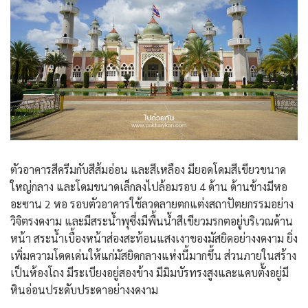
ตัวอาคารสีครีมกับสีส้มอ่อน และสีเหลือง มียอดโดมสีเขียวขนาด
ใหญ่กลาง และโดมขนาดเล็กลงไปล้อมรอบ 4 ด้าน ด้านข้างมีหอ
อะซาน 2 หอ รอบตัวอาคารใช้ลวดลายตกแต่งสถาปัตยกรรมอย่าง
วิจิตรงดงาม และมีสระน้ำพุซึ่งมีพื้นน้ำสีเขียวมรกตอยู่บริเวณด้าน
หน้า สระน้ำเบื้องหน้าส่องสะท้อนแสงเงาของมัสยิดอย่างงดงาม ยิ่ง
เพิ่มความโดดเด่นให้แก่มัสยิดกลางแห่งนี้มากขึ้น ส่วนภายในสร้าง
เป็นห้องโถง มีระเบียงอยู่สองข้าง มีมิมบัรทรงสูงและแคบตั้งอยู่มี
หินอ่อนประดับประดาอย่างงดงาม