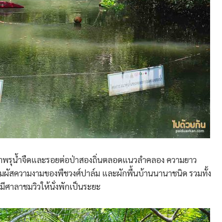
น ป่าพรุน้ำจืดและรอยต่อป่าสองถิ่นตลอดแนวลำคลอง ความยาว
ผัสความงามของพืชวงศ์ปาล์ม และผักพื้นบ้านนานาชนิด รวมทั้ง
 มีศาลาชมวิวให้นั่งพักเป็นระยะ