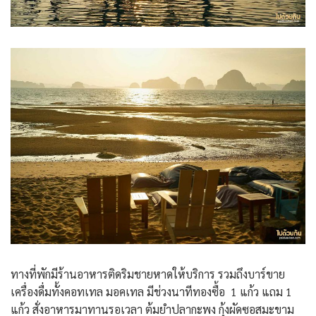
ทางที่พักมีร้านอาหารติดริมชายหาดให้บริการ รวมถึงบาร์ขาย
เครื่องดื่มทั้งคอทเทล มอคเทล มีช่วงนาทีทองซื้อ 1 แก้ว แถม 1
แก้ว สั่งอาหารมาทานรอเวลา ต้มยำปลากะพง กุ้งผัดซอสมะขาม