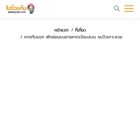
หน้า
ข้อมูล
ที่
ตัว
หน้าแรก
ที่เที่ยว
แรก
ท่อง
เที่ยว
อย่าง
หาดทับแขก พักผ่อนบนชายหาดเงียบสงบ ชมวิวเกาะสวย
เที่ยว
ทริป