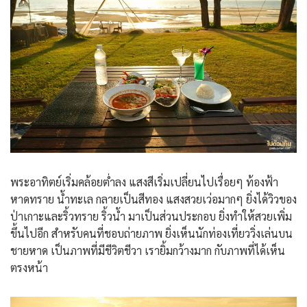
พระอาทิตย์เริ่มคล้อยต่ำลง แสงสีเริ่มเปลี่ยนไปเรื่อยๆ ท้องฟ้า
หาดทราย น้ำทะเล กลายเป็นสีทอง แสงสวยเว่อมากๆ ยิ่งได้วิวของ
ป่าเกาะและริ้วทราย ริ้วน้ำ มาเป็นส่วนประกอบ ยิ่งทำให้สวยเพิ่ม
ขึ้นไปอีก สำหรับคนที่ชอบถ่ายภาพ ยิ่งเห็นนักท่องเที่ยววิ่งเล่นบน
ชายหาด เป็นภาพที่มีชีวิตชีวา เรายิ้มกว้างมาก กับภาพที่ได้เห็น
ตรงหน้า