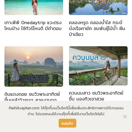
เกาะพีพี Onedaytrip แวะตรง
คลองหรูด คลองน้ำใส กระบี่
ไหนบ้าง ใช้ทัวร์ไหนดี มีคำตอบ
นั่งเรือคายัค ชมพันธุ์ไม้น้ำ ผืน
ป่าเขียว
ควนนมสาว ชมวิวพระอาทิตย์
ดินแดงดอย ชมวิวพระอาทิตย์
ขึ้น มองทิวเขาสวย
ขึ้นเคล้าวิวภูเขา สวยงามดุจ
ภาพวาด
Padiduaykan.com ใช้คุ๊กกี้บนเว็บไซต์นี้เพื่อเพิ่มประสิทธิภาพการใช้งานของ
ท่าน โปรดตกลงใช้งานคุ๊กกี้เพื่อใช้งานเว็บไซต์ต่อไป
ยอมรับ