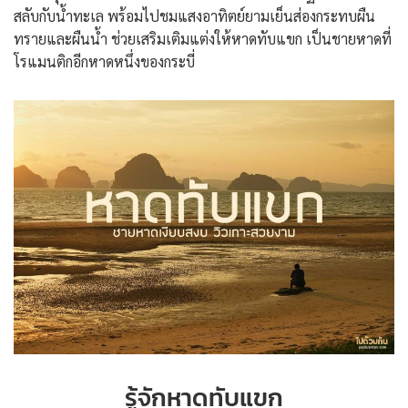
สลับกับน้ำทะเล พร้อมไปชมแสงอาทิตย์ยามเย็นส่องกระทบผืน
ทรายและผืนน้ำ ช่วยเสริมเติมแต่งให้หาดทับแขก เป็นชายหาดที่
โรแมนติกอีกหาดหนึ่งของกระบี่
รู้จักหาดทับแขก