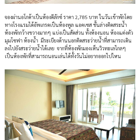
จองผ่านอโกด้าเป็นห้องดีลักซ์ ราคา 2,785 บาท ในวันเข้าพักโดย
ทางโรงแรมได้อัพเกรดเป็นห้องพูล แอคเซส ชั้นล่างติดสระน้ำ
ห้องพักกว้างขวางมากๆ แบ่งเป็นสัดส่วน ทั้งห้องนอน ห้องแต่งตัว
มุมโซฟา ห้องน้ำ มีระเบียงด้านนอกติดสระว่ายน้ำที่สามารถเดิน
ลงไปยังสระว่ายน้ำได้เลย จากที่ห้องพักมองเห็นวิวทะเลไกลๆ
เป็นห้องพักที่สามารถนอนเล่นได้ทั้งวันไม่อยากออกไปไหน