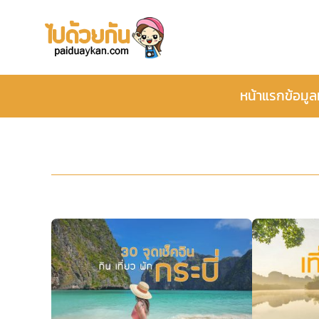
หน้าแรก
ข้อมูล