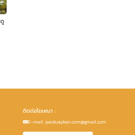
ดู
ติดต่อโฆษณา :
E-mail :
paiduaykan.com@gmail.com