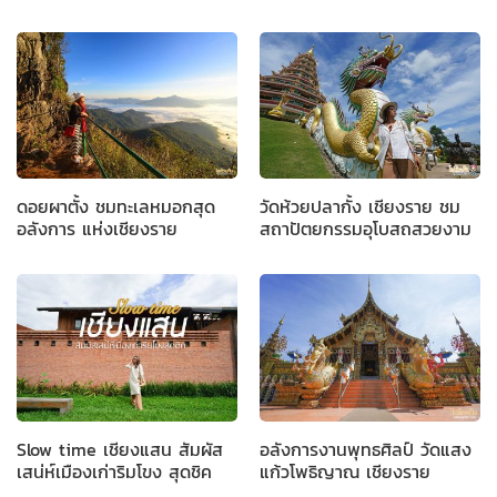
ดอยผาตั้ง ชมทะเลหมอกสุด
วัดห้วยปลากั้ง เชียงราย ชม
อลังการ แห่งเชียงราย
สถาปัตยกรรมอุโบสถสวยงาม
Slow time เชียงแสน สัมผัส
อลังการงานพุทธศิลป์ วัดแสง
เสน่ห์เมืองเก่าริมโขง สุดชิค
แก้วโพธิญาณ เชียงราย