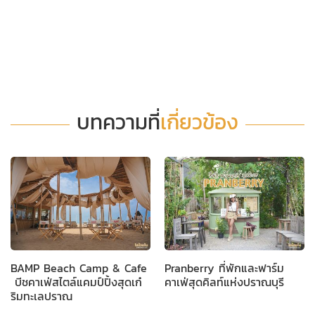
บทความที่
เกี่ยวข้อง
BAMP Beach Camp & Cafe
Pranberry ที่พักและฟาร์ม
บีชคาเฟ่สไตล์แคมป์ปิ้งสุดเก๋
คาเฟ่สุดคิลท์แห่งปราณบุรี
ริมทะเลปราณ