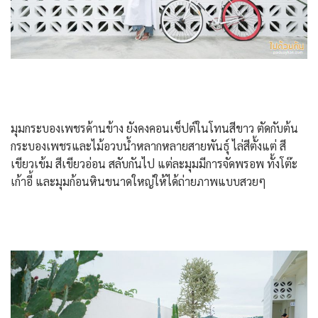
มุมกระบองเพชรด้านข้าง ยังคงคอนเซ็ปต์ในโทนสีขาว ตัดกับต้น
กระบองเพชรและไม้อวบน้ำหลากหลายสายพันธุ์ ไล่สีตั้งแต่ สี
เขียวเข้ม สีเขียวอ่อน สลับกันไป แต่ละมุมมีการจัดพรอพ ทั้งโต๊ะ
เก้าอี้ และมุมก้อนหินขนาดใหญ่ให้ได้ถ่ายภาพแบบสวยๆ