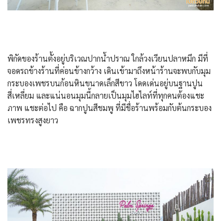
พิกัดของร้านตั้งอยู่บริเวณปากน้ำปราณ ใกล้วงเวียนปลาหมึก มีที่
จอดรถข้างร้านที่ค่อนข้างกว้าง เดินเข้ามาถึงหน้าร้านจะพบกับมุม
กระบองเพชรบนก้อนหินขนาดเล็กสีขาว โดดเด่นอยู่บนฐานปูน
สี่เหลี่ยม และแน่นอนมุมนี้กลายเป็นมุมไฮไลท์ที่ทุกคนต้องแชะ
ภาพ แชะต่อไป คือ ฉากปูนสีชมพู ที่มีชื่อร้านพร้อมกับต้นกระบอง
เพชรทรงสูงยาว