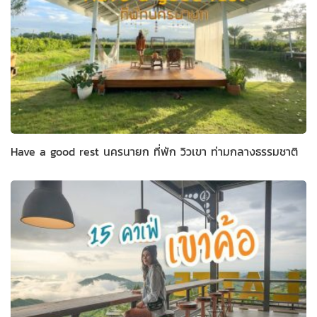
Have a good rest นครนายก ที่พัก วิวเขา ท่ามกลางธรรมชาติ