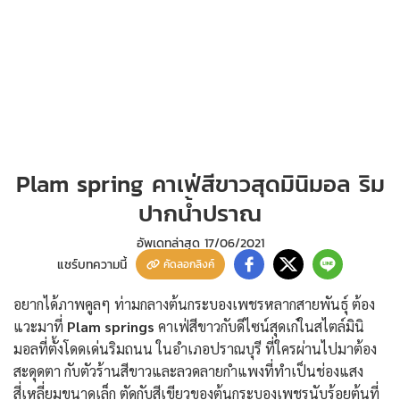
Plam spring คาเฟ่สีขาวสุดมินิมอล ริม
ปากน้ำปราณ
อัพเดทล่าสุด
17/06/2021
แชร์บทความนี้
คัดลอกลิงค์
อยากได้ภาพคูลๆ ท่ามกลางต้นกระบองเพชรหลากสายพันธุ์ ต้อง
แวะมาที่
Plam springs
คาเฟ่สีขาวกับดีไซน์สุดเก๋ในสไตล์มินิ
มอลที่ตั้งโดดเด่นริมถนน ในอำเภอปราณบุรี ที่ใครผ่านไปมาต้อง
สะดุดตา กับตัวร้านสีขาวและลวดลายกำแพงที่ทำเป็นช่องแสง
สี่เหลี่ยมขนาดเล็ก ตัดกับสีเขียวของต้นกระบองเพชรนับร้อยต้นที่