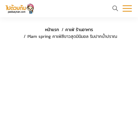
หน้า
ข้อมูล
ที่
ตัว
ค
หน้าแรก
คาเฟ่ ร้านอาหาร
แรก
ท่อง
เที่ยว
อย่าง
ร
Plam spring คาเฟ่สีขาวสุดมินิมอล ริมปากน้ำปราณ
เที่ยว
ทริป