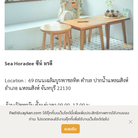
Sea Horadee ซีห์ หรดี
Location : 69 ถนนเฉลิมบูรพาชลทิต ตำบล ปากน้ำแหลมสิงห์
อำเภอ แหลมสิงห์ จันทบุรี 22130
ร้านเปิดทุกวัน ตั้งแต่เวลา 09.00 -17.00 น.
Padiduaykan.com ใช้คุ๊กกี้บนเว็บไซต์นี้เพื่อเพิ่มประสิทธิภาพการใช้งานของ
ท่าน โปรดตกลงใช้งานคุ๊กกี้เพื่อใช้งานเว็บไซต์ต่อไป
โทร 099 415 9661
ยอมรับ