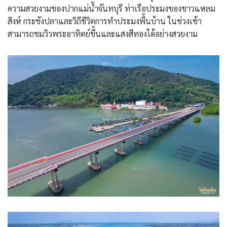
ความสวยงามของปากแม่น้ำจันทบุรี ท่าเรือประมงของชาวแหลม
สิงห์ กระชังปลาและวิถีชีวิตการทำประมงพื้นบ้าน ในช่วงเช้า
สามารถชมวิวพระอาทิตย์ขึ้นและแสงสีทองได้อย่างสวยงาม