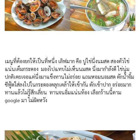
เมนูที่ต้องยกให้เป็นที่หนึ่ง เลิฟมาก คือ ปูไข่นึ่งนมสด สองตัวไข่
แน่นเต็มกระดอง มองไปแทบไม่เห็นนมสด นึ่งมากำลังดี ไข่นุ่ม
ปกติเคยเจอแต่นึ่งมาแข็งทานไม่อร่อย แถมหอมนอมสด ตักน้ำจิ้ม
ซีฟู้ดใส่ลงไปในกระดองคลุกเคล้าให้เข้ากัน ตักเข้าปาก อร่อยมาก
ทานแล้วไม่รู้สึกเลี่ยน ทานจนอิ่มแน่นท้อง เลือกร้านนี้ตาม
google มา ไม่ผิดหวัง