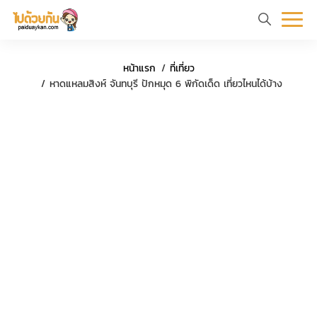
หน้า
ข้อมูล
ที่
ตัว
หน้าแรก
ที่เที่ยว
แรก
ท่อง
เที่ยว
อย่าง
หาดแหลมสิงห์ จันทบุรี ปักหมุด 6 พิกัดเด็ด เที่ยวไหนได้บ้าง
เที่ยว
ทริป