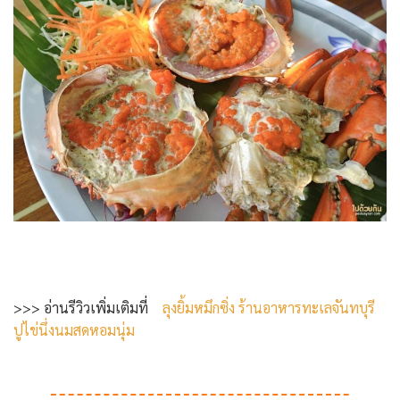
>>> อ่านรีวิวเพิ่มเติมที่
ลุงยิ้มหมึกซิ่ง ร้านอาหารทะเลจันทบุรี
ปูไข่นึ่งนมสดหอมนุ่ม