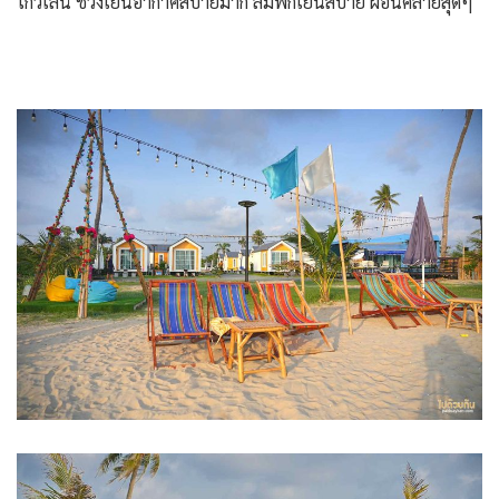
ไกวเล่น ช่วงเย็นอากาศสบายมาก ลมพักเย็นสบาย ผ่อนคลายสุดๆ