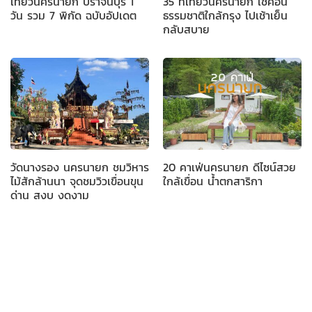
เที่ยวนครนายก ปราจีนบุรี 1
35 ที่เที่ยวนครนายก เช็คอิน
วัน รวม 7 พิกัด ฉบับอัปเดต
ธรรมชาติใกล้กรุง ไปเช้าเย็น
กลับสบาย
วัดนางรอง นครนายก ชมวิหาร
20 คาเฟ่นครนายก ดีไซน์สวย
ไม้สักล้านนา จุดชมวิวเขื่อนขุน
ใกล้เขื่อน น้ำตกสาริกา
ด่าน สงบ งดงาม