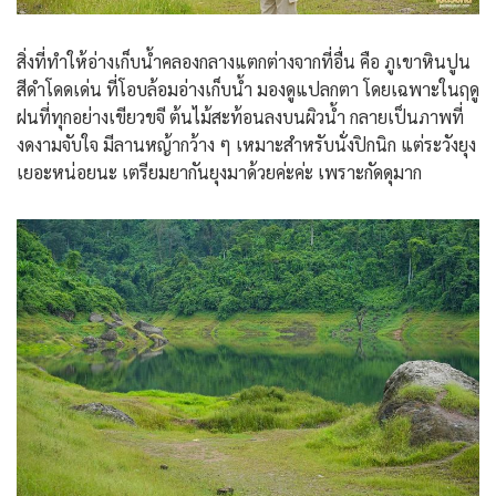
สิ่งที่ทำให้อ่างเก็บน้ำคลองกลางแตกต่างจากที่อื่น คือ ภูเขาหินปูน
สีดำโดดเด่น ที่โอบล้อมอ่างเก็บน้ำ มองดูแปลกตา โดยเฉพาะในฤดู
ฝนที่ทุกอย่างเขียวขจี ต้นไม้สะท้อนลงบนผิวน้ำ กลายเป็นภาพที่
งดงามจับใจ มีลานหญ้ากว้าง ๆ เหมาะสำหรับนั่งปิกนิก แต่ระวังยุง
เยอะหน่อยนะ เตรียมยากันยุงมาด้วยค่ะค่ะ เพราะกัดดุมาก