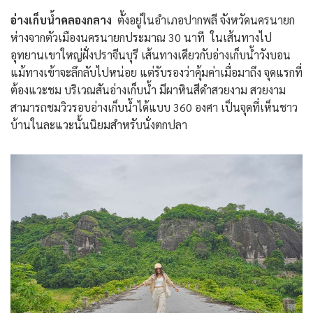
อ่างเก็บน้ำคลองกลาง
ตั้งอยู่ในอำเภอปากพลี จังหวัดนครนายก
ห่างจากตัวเมืองนครนายกประมาณ​ 30 นาที ในเส้นทางไป
อุทยานเขาใหญ่ฝั่งปราจีนบุรี เส้นทางเดียวกับอ่างเก็บน้ำวังบอน
แม้ทางเข้าจะลึกลับไปหน่อย แต่รับรองว่าคุ้มค่าเมื่อมาถึง จุดแรกที่
ต้องแวะชม บริเวณสันอ่างเก็บน้ำ มีผาหินสีดำสวยงาม สวยงาม
สามารถชมวิวรอบอ่างเก็บน้ำได้แบบ 360 องศา เป็นจุดที่เห็นชาว
บ้านในละแวะนั้นนิยมสำหรับนั่งตกปลา