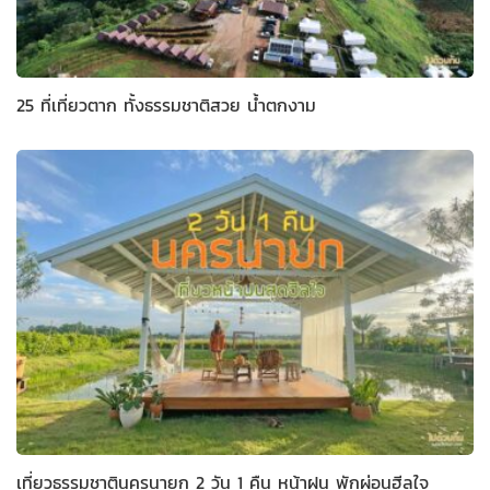
25 ที่เที่ยวตาก ทั้งธรรมชาติสวย น้ำตกงาม
เที่ยวธรรมชาตินครนายก 2 วัน 1 คืน หน้าฝน พักผ่อนฮีลใจ