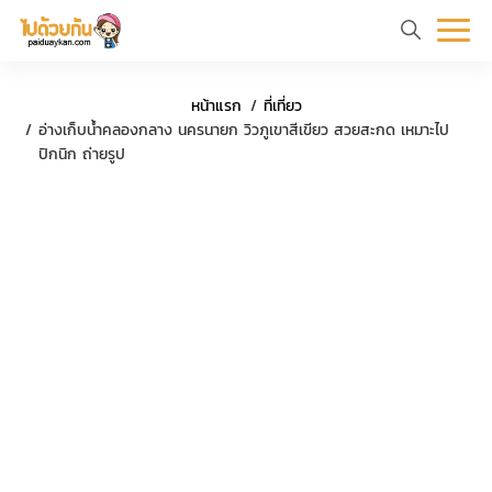
หน้า
ข้อมูล
ที่
ตัว
หน้าแรก
ที่เที่ยว
แรก
ท่อง
เที่ยว
อย่าง
อ่างเก็บน้ำคลองกลาง นครนายก วิวภูเขาสีเขียว สวยสะกด เหมาะไป
ปิกนิก ถ่ายรูป
เที่ยว
ทริป