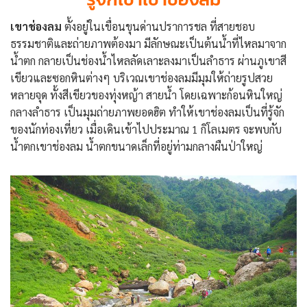
เขาช่องลม
ตั้งอยู่ในเขื่อนขุนด่านปราการชล ที่สายชอบ
ธรรมชาติและถ่ายภาพต้องมา มีลักษณะเป็นต้นน้ำที่ไหลมาจาก
น้ำตก กลายเป็นช่องน้ำไหลลัดเลาะลงมาเป็นลำธาร ผ่านภูเขาสี
เขียวและซอกหินต่างๆ บริเวณเขาช่องลมมีมุมให้ถ่ายรูปสวย
หลายจุด ทั้งสีเขียวของทุ่งหญ้า สายน้ำ โดยเฉพาะก้อนหินใหญ่
กลางลำธาร เป็นมุมถ่ายภาพยอดฮิต ทำให้เขาช่องลมเป็นที่รู้จัก
ของนักท่องเที่ยว เมื่อเดินเข้าไปประมาณ 1 กิโลเมตร จะพบกับ
น้ำตกเขาช่องลม น้ำตกขนาดเล็กที่อยู่ท่ามกลางผืนป่าใหญ่