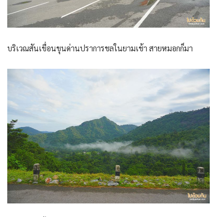
บริเวณสันเขื่อนขุนด่านปราการชลในยามเช้า สายหมอกก็มา