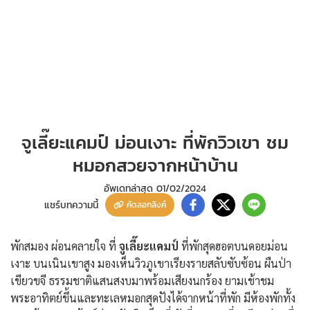
จูเลี๊ยะแคมป์ ม่อนเงาะ ที่พักวิวเขา ชม
หมอกสวยจากหน้าบ้าน
อัพเดทล่าสุด
01/02/2024
แชร์บทความนี้
คัดลอกลิงค์
พักสมอง ผ่อนคลายใจ ที่
จูเลี๊ยะแคมป์
ที่พักสุดฮอตบนดอยม่อน
เงาะ บนเนินเขาสูง มองเห็นวิวภูเขาเรียงรายสลับซับซ้อน ผืนป่า
เขียวขจี ธรรมชาติแสนสงบมาพร้อมเสียงนกร้อง ยามเช้าชม
พระอาทิตย์ขึ้นและทะเลหมอกสุดปังได้จากหน้าที่พัก มีห้องพักทั้ง