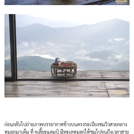
ก่อนกลับไปถ่ายภาพบรรยากาศข้างบนตรงระเบียงชมวิวสวยกลาง
หมอกมาเต็ม ที่ จูเลี๊ยะแคมป์ มีทะเลหมอกให้ชมไปจนถึงเวลาสาย