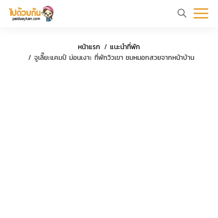
หน้า
ข้อมูล
ที่
ตัว
หน้าแรก
แนะนำที่พัก
แรก
ท่อง
เที่ยว
อย่าง
ร
จูเลี๊ยะแคมป์ ม่อนเงาะ ที่พักวิวเขา ชมหมอกสวยจากหน้าบ้าน
เที่ยว
ทริป