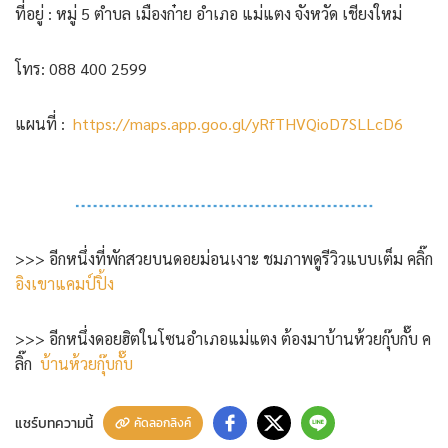
ที่อยู่ : หมู่ 5 ตำบล เมืองก๋าย อำเภอ แม่แตง จังหวัด เชียงใหม่
โทร: 088 400 2599
แผนที่ :
https://maps.app.goo.gl/yRfTHVQioD7SLLcD6
>>> อีกหนึ่งที่พักสวยบนดอยม่อนเงาะ ชมภาพดูรีวิวแบบเต็ม คลิ๊ก
อิงเขาแคมป์ปิ้ง
>>> อีกหนึ่งดอยฮิตในโซนอำเภอแม่แตง ต้องมาบ้านห้วยกุ๊บกั๊บ ค
ลิ๊ก
บ้านห้วยกุ๊บกั๊บ
แชร์บทความนี้
คัดลอกลิงค์