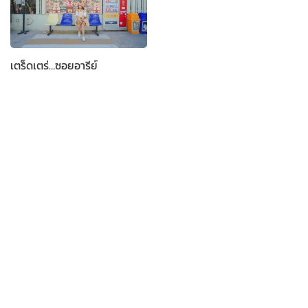
เตร็ดเตร่…ซอยอารีย์