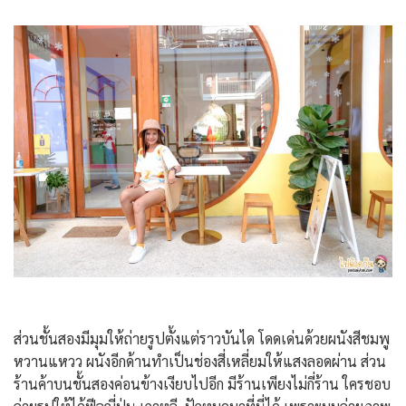
ส่วนชั้นสองมีมุมให้ถ่ายรูปตั้งแต่ราวบันได โดดเด่นด้วยผนังสีชมพู
หวานแหวว ผนังอีกด้านทำเป็นช่องสี่เหลี่ยมให้แสงลอดผ่าน ส่วน
ร้านค้าบนชั้นสองค่อนข้างเงียบไปอีก มีร้านเพียงไม่กี่ร้าน ใครชอบ