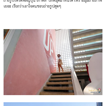
ถ่ายรูปให้ได้ฟีลญี่ปุ่น เกาหลี ปักหมุดมาที่นี่ได้ เพราะมุมถ่ายภาพ
เยอะ เรียกว่าเอาใจคนชอบถ่ายรูปสุดๆ