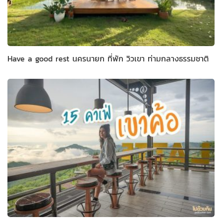
Have a good rest นครนายก ที่พัก วิวเขา ท่ามกลางธรรมชาติ