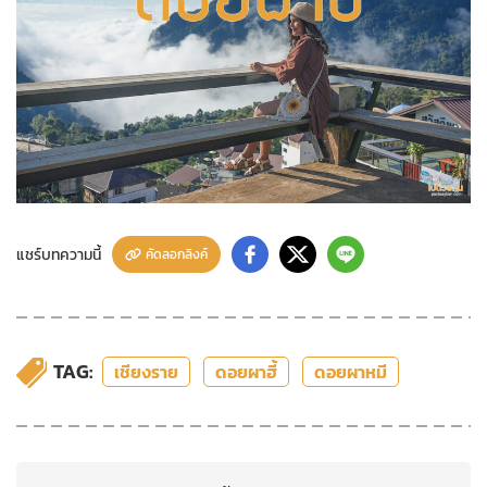
แชร์บทความนี้
คัดลอกลิงค์
TAG:
เชียงราย
ดอยผาฮี้
ดอยผาหมี