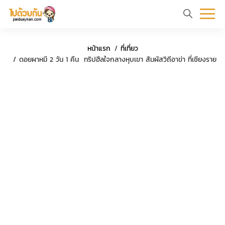
หน้า
ข้อมูล
ที่
ตัว
หน้าแรก
ที่เที่ยว
แรก
ท่อง
เที่ยว
อย่าง
ดอยผาหมี 2 วัน 1 คืน ทริปฮีลใจกลางหุบเขา สัมผัสวิถีอาข่า ที่เชียงราย
เที่ยว
ทริป