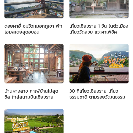
ดอยผาฮี้ ชมวิวหมอกภูเขา พัก
เที่ยวเชียงราย 1 วัน ในตัวเมือง
โฮมสเตย์สุดอบอุ่น
เที่ยววัดสวย แวะคาเฟ่ชิค
บ้านผางลาง คาเฟ่บ้านไม้สุด
30 ที่เที่ยวเชียงราย เที่ยว
ชิล ใกล้สนามบินเชียงราย
ธรรมชาติ ตามรอยวัฒนธรรม