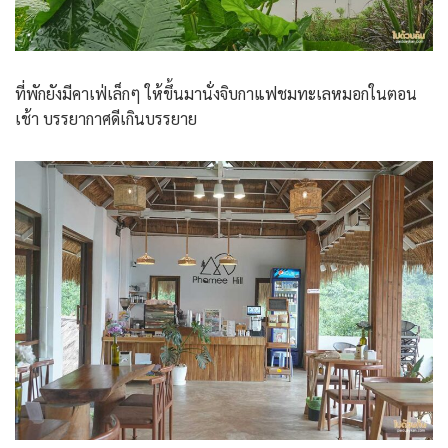
ที่พักยังมีคาเฟ่เล็กๆ ให้ขึ้นมานั่งจิบกาแฟชมทะเลหมอกในตอน
เช้า บรรยากาศดีเกินบรรยาย