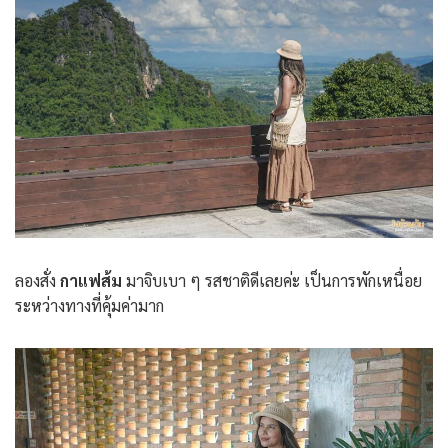
ลองสั่ง
กาแฟส้ม
มาจิบเบา ๆ รสชาติดีเลยค่ะ เป็นการพักเหนื่อย
ระหว่างทางที่คุ้มค่ามาก