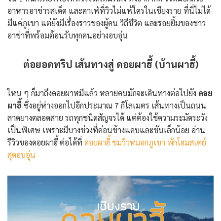
อาหารอาข่ารสเด็ด และคาเฟ่ที่วิวไม่แพ้ใครในเชียงราย ที่นี่ไม่ได้
มีแค่ภูเขา แต่ยังมีเรื่องราวของผู้คน วิถีชีวิต และรอยยิ้มของชาว
อาข่าที่พร้อมต้อนรับทุกคนอย่างอบอุ่น
ต่อยอดทริป เส้นทางสู่ ดอยผาฮี้ (บ้านผาฮี้)
ไหน ๆ ก็มาถึงดอยผาหมีแล้ว หลายคนมักจะเดินทางต่อไปยัง
ดอย
ผาฮี้
ซึ่งอยู่ห่างออกไปอีกประมาณ 7 กิโลเมตร เส้นทางเป็นถนน
ลาดยางตลอดสาย รถทุกชนิดสัญจรได้ แต่ต้องใช้ความระมัดระวัง
เป็นพิเศษ เพราะมีบางช่วงที่ค่อนข้างแคบและชันเล็กน้อย อ่าน
รีวิวของดอยผาฮี้ ต่อได้ที่
ดอยผาฮี้ ชมวิวหมอกภูเขา พักโฮมสเตย์
สุดอบอุ่น