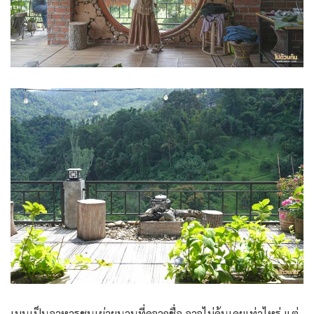
เมนูเป็นอาหารชนเผ่ายูนานที่ดูจากชื่อ อาจไม่คุ้นเคยเท่าไหร่ แต่