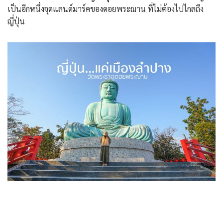
เป็นอีกหนึ่งจุดแลนด์มาร์คของดอยพระฌาน ที่ไม่ต้องไปไกลถึง
ญี่ปุ่น