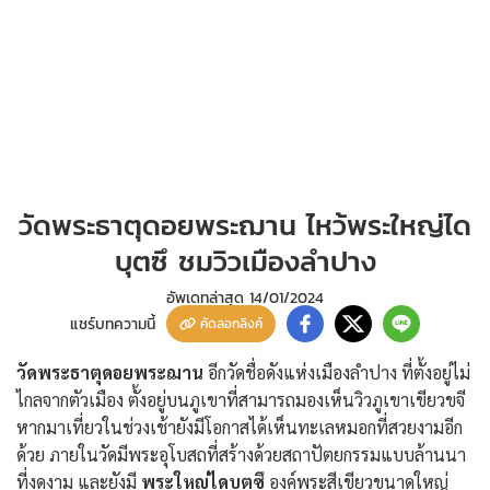
วัดพระธาตุดอยพระฌาน ไหว้พระใหญ่ได
บุตซึ ชมวิวเมืองลำปาง
อัพเดทล่าสุด
14/01/2024
แชร์บทความนี้
คัดลอกลิงค์
วัดพระธาตุดอยพระฌาน
อีกวัดชื่อดังแห่งเมืองลำปาง ที่ตั้งอยู่ไม่
ไกลจากตัวเมือง ตั้งอยู่บนภูเขาที่สามารถมองเห็นวิวภูเขาเขียวขจี
หากมาเที่ยวในช่วงเช้ายังมีโอกาสได้เห็นทะเลหมอกที่สวยงามอีก
ด้วย ภายในวัดมีพระอุโบสถที่สร้างด้วยสถาปัตยกรรมแบบล้านนา
ที่งดงาม และยังมี
พระใหญ่ไดบุตซึ
องค์พระสีเขียวขนาดใหญ่