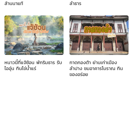
ล้านนาแท้
ลำธาร
หนาวนี้ที่แจ้ซ้อน พักริมธาร รับ
กาดกองต้า ย่านเก่าเมือง
ไออุ่น กินไข่น้ำแร่
ลำปาง ชมอาคารโบราณ กิน
ของอร่อย