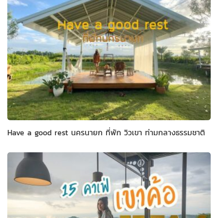
Have a good rest นครนายก ที่พัก วิวเขา ท่ามกลางธรรมชาติ