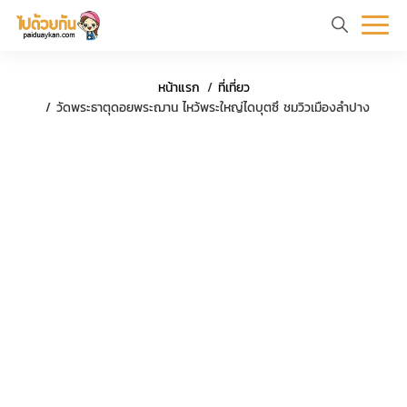
หน้า
ข้อมูล
ที่
ตัว
หน้าแรก
ที่เที่ยว
แรก
ท่อง
เที่ยว
อย่าง
วัดพระธาตุดอยพระฌาน ไหว้พระใหญ่ไดบุตซึ ชมวิวเมืองลำปาง
เที่ยว
ทริป