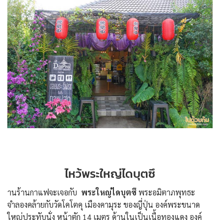
ไหว้พระใหญ่ไดบุตซึ
านร้านกาแฟจะเจอกับ
พระใหญ่ไดบุตซึ
พระอมิตาภพุทธะ
จำลองคล้ายกับวัดโคโตคุ เมืองคามุระ ของญี่ปุ่น องค์พระขนาด
ใหญ่ประทับนั่ง หน้าตัก 14 เมตร ด้านในเป็นเนื้อทองแดง องค์