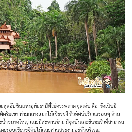
สวยสุดอันซีนแห่งอุทัยธานีที่ไม่ควรพลาด จุดเด่น คือ วัดเป็นมี
อยู่ติดริมเขา ท่ามกลางแมกไม้เขียวขจี ทิวทัศน์บริเวณรอบๆ ด้าน
ระน้ำขนาดใหญ่ และมีสะพานข้าม มีจุดนั่งและยืนชมวิวที่สามารถ
โดยรอบเขียวขจีต้นไม้และสวนสวยงามอยู่ทั่วบริเวณ