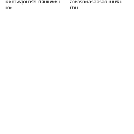
แชะภาพสุดน่ารัก ที่จับแพะชน
อาหารทะเลรสอร่อยแบบพื้น
แกะ
บ้าน