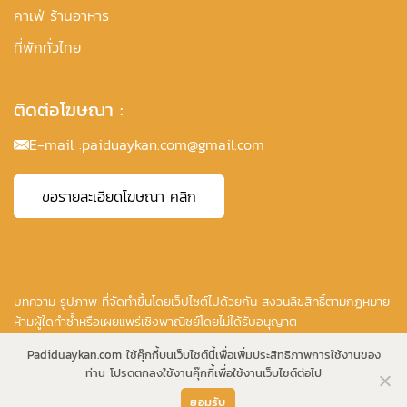
คาเฟ่ ร้านอาหาร
ที่พักทั่วไทย
ติดต่อโฆษณา :
E-mail :
paiduaykan.com@gmail.com
ขอรายละเอียดโฆษณา คลิก
บทความ รูปภาพ ที่จัดทำขึ้นโดยเว็ปไซต์ไปด้วยกัน สงวนลิขสิทธิ์ตามกฏหมาย
ห้ามผู้ใดทำซ้ำหรือเผยแพร่เชิงพาณิชย์โดยไม่ได้รับอนุญาต
Copyright © 2010-2026
Padiduaykan.com ใช้คุ๊กกี้บนเว็บไซต์นี้เพื่อเพิ่มประสิทธิภาพการใช้งานของ
ท่าน โปรดตกลงใช้งานคุ๊กกี้เพื่อใช้งานเว็บไซต์ต่อไป
ยอมรับ