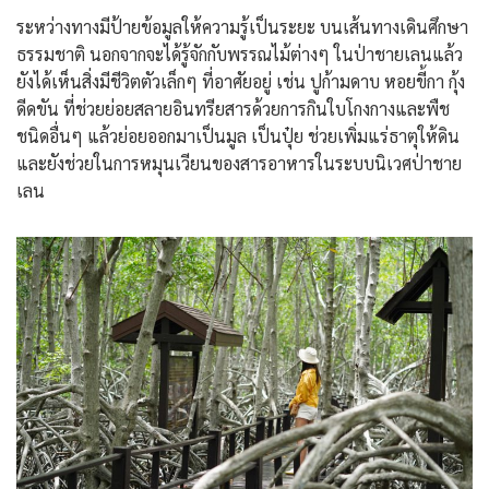
ระหว่างทางมีป้ายข้อมูลให้ความรู้เป็นระยะ บนเส้นทางเดินศึกษา
ธรรมชาติ นอกจากจะได้รู้จักกับพรรณไม้ต่างๆ ในป่าชายเลนแล้ว
ยังได้เห็นสิ่งมีชีวิตตัวเล็กๆ ที่อาศัยอยู่ เช่น ปูก้ามดาบ หอยขี้กา กุ้ง
ดีดขัน ที่ช่วยย่อยสลายอินทรียสารด้วยการกินใบโกงกางและพืช
ชนิดอื่นๆ แล้วย่อยออกมาเป็นมูล เป็นปุ๋ย ช่วยเพิ่มแร่ธาตุให้ดิน
และยังช่วยในการหมุนเวียนของสารอาหารในระบบนิเวศป่าชาย
เลน