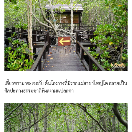
เลี้ยวขวามาจะเจอกับ ต้นโกงกางที่มีรากแผ่สาขาใหญ่โต กลายเป็น
ศิลปะทางธรรมชาติที่งดงามแปลกตา