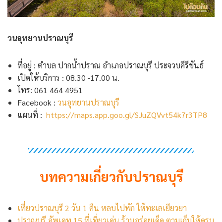
วนอุทยานปราณบุรี
ที่อยู่ : ตำบล ปากน้ำปราณ อำเภอปราณบุรี ประจวบคีรีขันธ์
เปิดให้บริการ : 08.30 -17.00 น.
โทร: 061 464 4951
Facebook :
วนอุทยานปราณบุรี
แผนที่ :
https://maps.app.goo.gl/SJuZQVvt54k7r3TP8
บทความเกี่ยวกับปราณบุรี
เที่ยวปราณบุรี 2 วัน 1 คืน หลบไปพัก ให้ทะเลเยียวยา
ปราณบุรี อัพเดท 15 ที่เที่ยวเด่น ร้านอร่อยเด็ด ตามเก็บให้ครบ