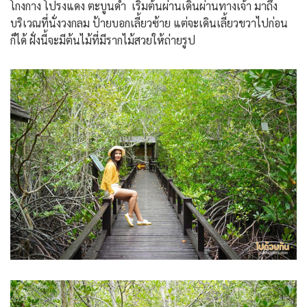
โกงกาง โปรงแดง ตะบูนดำ เริ่มต้นผ่านเดินผ่านทางเจ้า มาถึง
บริเวณที่นั่งวงกลม ป้ายบอกเลี้ยวซ้าย แต่จะเดินเลี้ยวขวาไปก่อน
ก็ได้ ฝั่งนี้จะมีต้นไม้ที่มีรากไม้สวยให้ถ่ายรูป