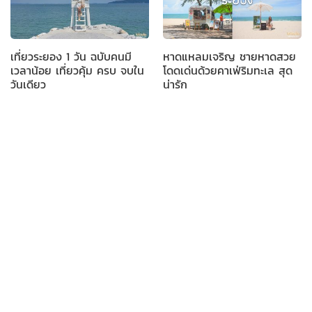
เที่ยวระยอง 1 วัน ฉบับคนมี
หาดแหลมเจริญ ชายหาดสวย
เวลาน้อย เที่ยวคุ้ม ครบ จบใน
โดดเด่นด้วยคาเฟ่ริมทะเล สุด
วันเดียว
น่ารัก