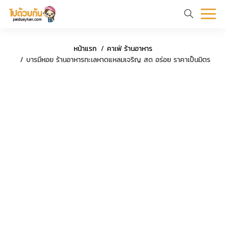
หน้า
ข้อมูล
ที่
ตัว
ค
หน้าแรก
คาเฟ่ ร้านอาหาร
แรก
ท่อง
เที่ยว
อย่าง
ร
บารมีหอย ร้านอาหารทะเลหาดแหลมเจริญ สด อร่อย ราคาเป็นมิตร
เที่ยว
ทริป