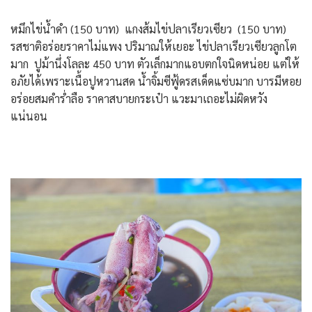
หมึกไข่น้ำดำ (150 บาท) แกงส้มไข่ปลาเรียวเซียว (150 บาท)
รสชาติอร่อยราคาไม่แพง ปริมาณให้เยอะ ไข่ปลาเรียวเซียวลูกโต
มาก ปูม้านึ่งโลละ 450 บาท ตัวเล็กมากแอบตกใจนิดหน่อย แต่ให้
อภัยได้เพราะเนื้อปูหวานสด น้ำจิ้มซีฟู้ดรสเด็ดแซ่บมาก บารมีหอย
อร่อยสมคำร่ำลือ ราคาสบายกระเป๋า แวะมาเถอะไม่ผิดหวัง
แน่นอน