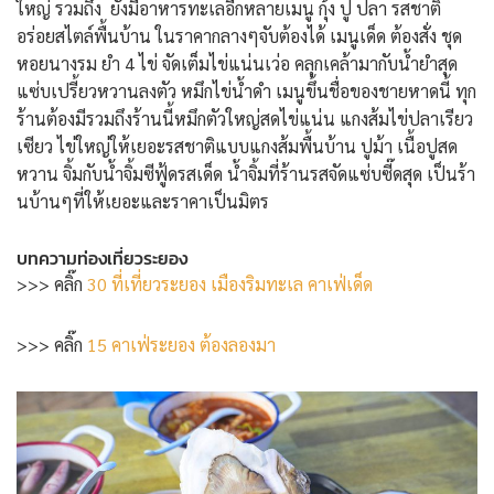
ใหญ่ รวมถึง ยังมีอาหารทะเลอีกหลายเมนู กุ้ง ปู ปลา รสชาติ
อร่อยสไตล์พื้นบ้าน ในราคากลางๆจับต้องได้ เมนูเด็ด ต้องสั่ง ชุด
หอยนางรม ยำ 4 ไข่ จัดเต็มไข่แน่นเว่อ คลุกเคล้ามากับน้ำยำสุด
แซ่บเปรี้ยวหวานลงตัว หมึกไข่น้ำดำ เมนูขึ้นชื่อของชายหาดนี้ ทุก
ร้านต้องมีรวมถึงร้านนี้หมึกตัวใหญ่สดไข่แน่น แกงส้มไข่ปลาเรียว
เซียว ไข่ใหญ่ให้เยอะรสชาติแบบแกงส้มพื้นบ้าน ปูม้า เนื้อปูสด
หวาน จิ้มกับน้ำจิ้มซีฟู้ดรสเด็ด น้ำจิ้มที่ร้านรสจัดแซ่บซี๊ดสุด เป็นร้า
นบ้านๆที่ให้เยอะและราคาเป็นมิตร
บทความท่องเที่ยวระยอง
>>> คลิ๊ก
30 ที่เที่ยวระยอง เมืองริมทะเล คาเฟ่เด็ด
>>> คลิ๊ก
15 คาเฟ่ระยอง ต้องลองมา