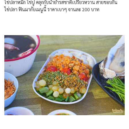
ไข่ปลาหมึก ไข่ปู คลุกกับน้ำยำรสชาติเปรี้ยวหวาน สายชอบกิน
ไข่ปลา ฟินมากับเมนูนี้ ราคาเบาๆ จานละ 200 บาท