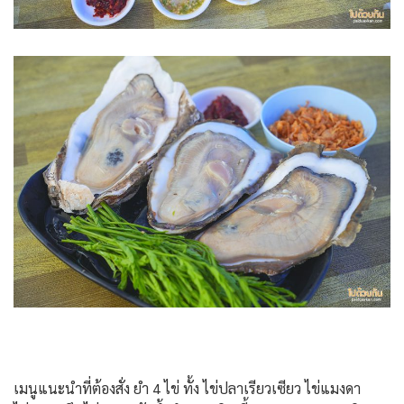
เมนูแนะนำที่ต้องสั่ง ยำ 4 ไข่ ทั้ง ไข่ปลาเรียวเซียว ไข่แมงดา