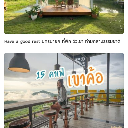
Have a good rest นครนายก ที่พัก วิวเขา ท่ามกลางธรรมชาติ