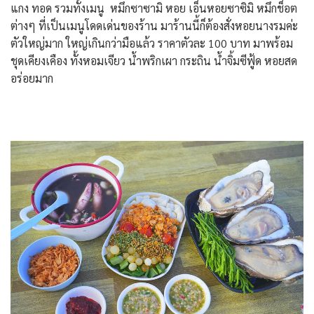
แกง ทอด รวมทั้งเมนู หมึกซาซามิ หอย เอ็นหอยซาซิมิ หมึกช็อต
ต่างๆ ที่เป็นเมนูโดดเด่นของร้าน มาร้านนี้ก็ต้องสั่งหอยนางรมค่ะ
ตัวใหญ่มาก ใหญ่เกินกว่ามือแล้ว ราคาตัวละ 100 บาท มาพร้อม
ชุดเคียงเคือง ทั้งหอมเจียว น้ำพริกเผา กระถิน น้ำจิ้มซีฟู้ด หอยสด
อร่อยมาก