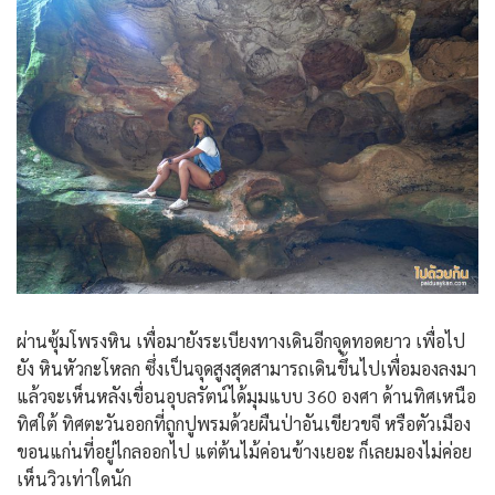
ผ่านซุ้มโพรงหิน เพื่อมายังระเบียงทางเดินอีกจุดทอดยาว เพื่อไป
ยัง หินหัวกะโหลก ซึ่งเป็นจุดสูงสุดสามารถเดินขึ้นไปเพื่อมองลงมา
แล้วจะเห็นหลังเขื่อนอุบลรัตน์ได้มุมแบบ 360 องศา ด้านทิศเหนือ
ทิศใต้ ทิศตะวันออกที่ถูกปูพรมด้วยผืนป่าอันเขียวขจี หรือตัวเมือง
ขอนแก่นที่อยู่ไกลออกไป แต่ต้นไม้ค่อนข้างเยอะ ก็เลยมองไม่ค่อย
เห็นวิวเท่าใดนัก