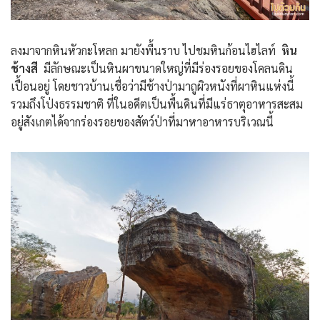
ลงมาจากหินหัวกะโหลก มายังพื้นราบ ไปชมหินก้อนไฮไลท์
หิน
ช้างสี
มีลักษณะเป็นหินผาขนาดใหญ่ที่มีร่องรอยของโคลนดิน
เปื้อนอยู่ โดยชาวบ้านเชื่อว่ามีช้างป่ามาถูผิวหนังที่ผาหินแห่งนี้
รวมถึงโป่งธรรมชาติ ที่ในอดีตเป็นพื้นดินที่มีแร่ธาตุอาหารสะสม
อยู่สังเกตได้จากร่องรอยของสัตว์ป่าที่มาหาอาหารบริเวณนี้