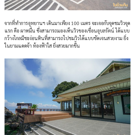
จากที่ทำการอุทยานฯ เดินมาเพียง 100 เมตร จะเจอกับจุดชมวิวจุด
แรก คือ ผาหมื่น ซึ่งสามารถมองเห็นวิวของเขื่อนอุบลรัตน์ ได้แบบ
กว้างไกลมีชะง่อนหินที่สามารถไปชมวิวได้แบบชัดเจนสวยงาม ยิ่ง
ในยามแดดจ้า ท้องฟ้าใส ยิ่งสวยมากขึ้น