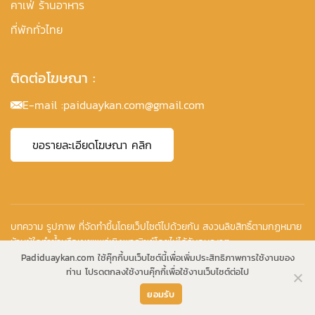
คาเฟ่ ร้านอาหาร
ที่พักทั่วไทย
ติดต่อโฆษณา :
E-mail :
paiduaykan.com@gmail.com
ขอรายละเอียดโฆษณา คลิก
บทความ รูปภาพ ที่จัดทำขึ้นโดยเว็ปไซต์ไปด้วยกัน สงวนลิขสิทธิ์ตามกฏหมาย
ห้ามผู้ใดทำซ้ำหรือเผยแพร่เชิงพาณิชย์โดยไม่ได้รับอนุญาต
Copyright © 2010-2026
Padiduaykan.com ใช้คุ๊กกี้บนเว็บไซต์นี้เพื่อเพิ่มประสิทธิภาพการใช้งานของ
ท่าน โปรดตกลงใช้งานคุ๊กกี้เพื่อใช้งานเว็บไซต์ต่อไป
ยอมรับ