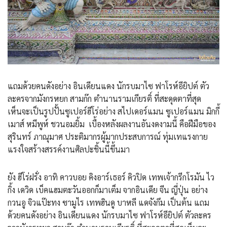
แถมด้วยคนดังอย่าง อินเดียนแดง นักรบมาไซ ฟาโรห์อียิปต์ ตัว
ละครจากมังกรหยก สามก๊ก ตำนานรามเกียรติ์ ที่สะดุดตาที่สุด
เห็นจะเป็นรูปปั้นซูเปอร์ฮีโร่อย่าง สไปเดอร์แมน ซูเปอร์แมน มิกกี้
เมาส์ หมีพูห์ ชวนอมยิ้ม เบื้องหลังผลงานอันงดงามนี้ คือฝีมือของ
สุรินทร์ ภาณุมาศ ประติมากรผู้มากประสบการณ์ ทุ่มเทแรงกาย
แรงใจสร้างสรรค์งานศิลปะชิ้นนี้ขึ้นมา
ยัง ฮีโร่ฝรั่ง อาทิ คาวบอย คิงอาร์เธอร์ คิวปิด เทพเจ้ากรีกโรมัน ไว
กิ้ง เดวิด เบ็คแฮมตะวันออกก็มาเต็ม จากอินเดีย จีน ญี่ปุ่น อย่าง
กวนอู จิวแป๊ะทง ซามูไร เทพฮินดู บาหลี แดจังกึม เป็นต้น แถม
ด้วยคนดังอย่าง อินเดียนแดง นักรบมาไซ ฟาโรห์อียิปต์ ตัวละคร