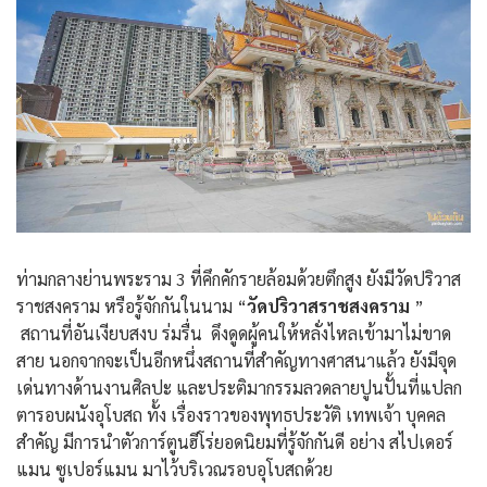
ท่ามกลางย่านพระราม 3 ที่คึกคักรายล้อมด้วยตึกสูง ยังมีวัดปริวาส
ราชสงคราม หรือรู้จักกันในนาม “
วัดปริวาสราชสงคราม
”
สถานที่อันเงียบสงบ ร่มรื่น ดึงดูดผู้คนให้หลั่งไหลเข้ามาไม่ขาด
สาย นอกจากจะเป็นอีกหนึ่งสถานที่สำคัญทางศาสนาแล้ว ยังมีจุด
เด่นทางด้านงานศิลปะ และประติมากรรมลวดลายปูนปั้นที่แปลก
ตารอบผนังอุโบสถ ทั้ง เรื่องราวของพุทธประวัติ เทพเจ้า บุคคล
สำคัญ มีการนำตัวการ์ตูนฮีโร่ยอดนิยมที่รู้จักกันดี อย่าง สไปเดอร์
แมน ซูเปอร์แมน มาไว้บริเวณรอบอุโบสถด้วย