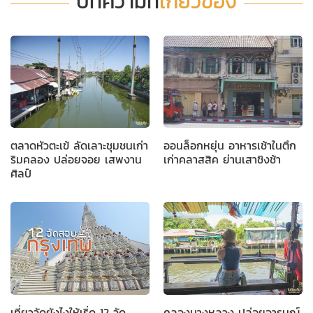
บทความที่
เกี่ยวข้อง
ตลาดหัวตะเข้ ลัดเลาะชุมชนเก่า
ออนล็อกหยุ่น อาหารเช้าในตึก
ริมคลอง ปล่อยจอย เสพงาน
เก่าคลาสสิค ย่านเสาชิงช้า
ศิลป์
เที่ยววัดยังไงให้เริ่ด 12 วัด
คลองบางหลวง ปล่อยอารมณ์