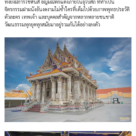
ทั้งยังมีการใช้หินสี อัญมณีตกแต่งภายในอุโบสถ ที่ทำเป็น
จิตรกรรมฝาผนังอันงดงามไม่ซ้ำใครที่เต็มไปด้วยภาพพุทธประวัติ
ตัวละคร เทพเจ้า และบุคคลสำคัญจากหลากหลายชนชาติ
วัฒนธรรมทุกยุคทุกสมัยมาอยู่รวมกันได้อย่างลงตัว