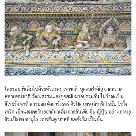
โดยรอบ ที่เต็มไปด้วยตัวละคร เทพเจ้า บุคคลสำคัญ จากหลาก
หลายชนชาติ วัฒนธรรมและยุคสมัยมาอยู่รวมกัน ไม่ว่าจะเป็น
ฮีโร่ฝรั่ง อาทิ คาวบอย คิงอาร์เธอร์ คิวปิด เทพเจ้ากรีกโรมัน ไวกิ้ง
เดวิด เบ็คแฮมตะวันออกก็มาเต็ม จากอินเดีย จีน ญี่ปุ่น อย่าง กวนอู
จิวแป๊ะทง ซามูไร เทพฮินดู บาหลี แดจังกึม เป็นต้น