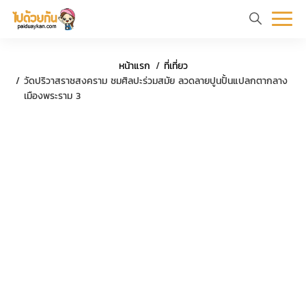
หน้า
ข้อมูล
ที่
ตัว
หน้าแรก
ที่เที่ยว
แรก
ท่อง
เที่ยว
อย่าง
วัดปริวาสราชสงคราม ชมศิลปะร่วมสมัย ลวดลายปูนปั้นแปลกตากลาง
เมืองพระราม 3
เที่ยว
ทริป