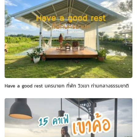
Have a good rest นครนายก ที่พัก วิวเขา ท่ามกลางธรรมชาติ