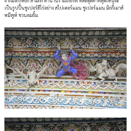
จากมังกรหยก สามก๊ก ตำนานรามเกียรติ์ ที่สะดุดตาที่สุดเห็นจะ
เป็นรูปปั้นซูเปอร์ฮีโร่อย่าง สไปเดอร์แมน ซูเปอร์แมน มิกกี้เมาส์
หมีพูห์ ชวนอมยิ้ม