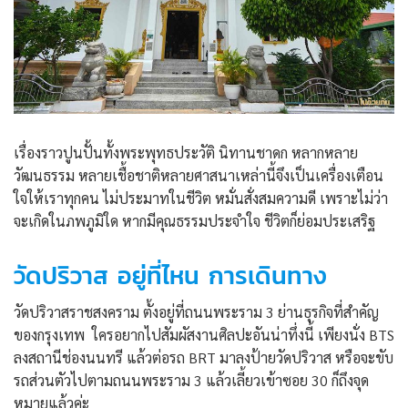
เรื่องราวปูนปั้นทั้งพระพุทธประวัติ นิทานชาดก หลากหลาย
วัฒนธรรม หลายเชื้อชาติหลายศาสนาเหล่านี้จึงเป็นเครื่องเตือน
ใจให้เราทุกคน ไม่ประมาทในชีวิต หมั่นสั่งสมความดี เพราะไม่ว่า
จะเกิดในภพภูมิใด หากมีคุณธรรมประจำใจ ชีวิตก็ย่อมประเสริฐ
วัดปริวาส อยู่ที่ไหน การเดินทาง
วัดปริวาสราชสงคราม ตั้งอยู่ที่ถนนพระราม 3 ย่านธุรกิจที่สำคัญ
ของกรุงเทพ ใครอยากไปสัมผัสงานศิลปะอันน่าทึ่งนี้ เพียงนั่ง BTS
ลงสถานีช่องนนทรี แล้วต่อรถ BRT มาลงป้ายวัดปริวาส หรือจะขับ
รถส่วนตัวไปตามถนนพระราม 3 แล้วเลี้ยวเข้าซอย 30 ก็ถึงจุด
หมายแล้วค่ะ