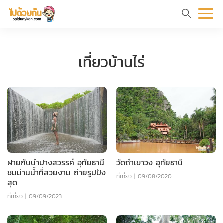
หน้า
ข้อมูล
ที่
ตัว
แรก
ท่อง
เที่ยว
อย่าง
ร
เที่ยวบ้านไร่
เที่ยว
ทริป
ฝายกั้นน้ำปางสวรรค์ อุทัยธานี
วัดถ้ำเขาวง อุทัยธานี
ชมม่านน้ำที่สวยงาม ถ่ายรูปปัง
ที่เที่ยว
|
09/08/2020
สุด
ที่เที่ยว
|
09/09/2023