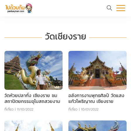
หน้า
ข้อมูล
ที่
ตัว
แรก
ท่อง
เที่ยว
อย่าง
ร
วัดเชียงราย
เที่ยว
ทริป
วัดห้วยปลากั้ง เชียงราย ชม
อลังการงานพุทธศิลป์ วัดแสง
สถาปัตยกรรมอุโบสถสวยงาม
แก้วโพธิญาณ เชียงราย
ที่เที่ยว
|
11/10/2022
ที่เที่ยว
|
10/01/2022