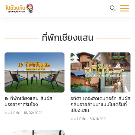
หน้า
ข้อมูล
ที่
ตัว
แรก
ท่อง
เที่ยว
อย่าง
ร
ที่พักเชียงแสน
เที่ยว
ทริป
15 ที่พักเชียงแสน สัมผัส
อทิตา เดอะฮิดเดนคอร์ท สัมผัส
บรรยากาศริมโขง
กลิ่นอายล้านนาแบบโมเดิร์นที่
เชียงแสน
แนะนำที่พัก
|
18/02/2022
แนะนำที่พัก
|
30/11/2021