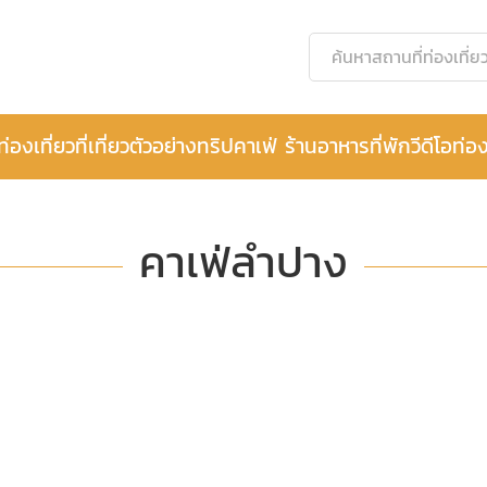
ท่องเที่ยว
ที่เที่ยว
ตัวอย่างทริป
คาเฟ่ ร้านอาหาร
ที่พัก
วีดีโอท่อง
คาเฟ่ลำปาง