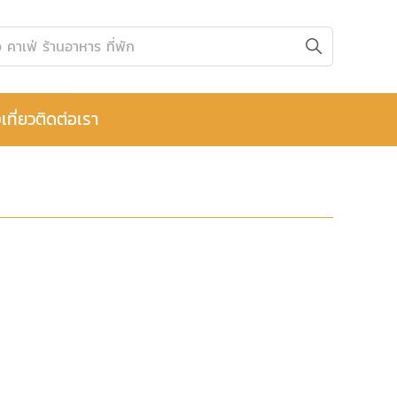
เที่ยว
ติดต่อเรา