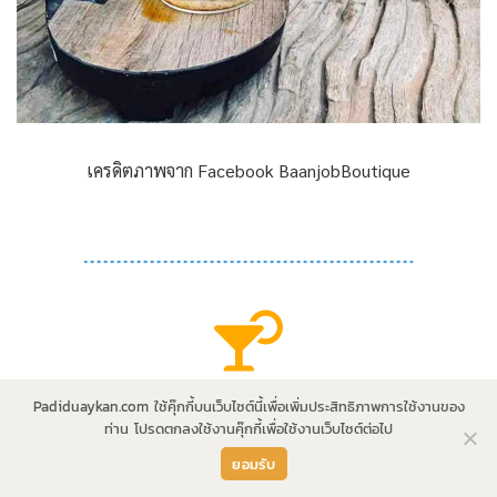
เครดิตภาพจาก Facebook BaanjobBoutique
ร้านวันวาน กาแฟโบราณ
Padiduaykan.com ใช้คุ๊กกี้บนเว็บไซต์นี้เพื่อเพิ่มประสิทธิภาพการใช้งานของ
ท่าน โปรดตกลงใช้งานคุ๊กกี้เพื่อใช้งานเว็บไซต์ต่อไป
จิบกาแฟโบราณ ย้อนวันวานใกล้สะพาณมอญ ช่วงเช้าๆ ใครแวะ
ยอมรับ
ไปเดินเล่น ใส่บาตรบริเวณสะพานมอญอย่าลืมแวะไปจิบกาแฟ
โบราณ ชมของสะสมหาดูยากที่ ร้านวันวาน กาแฟโบราณ ร้าน