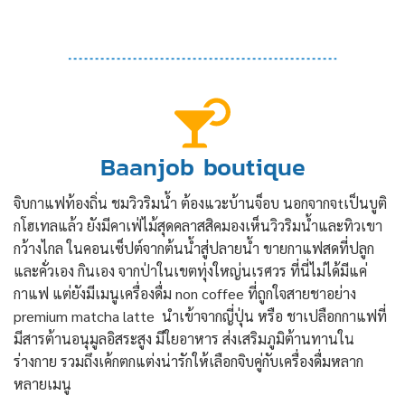
Baanjob boutique
จิบกาแฟท้องถิ่น ชมวิวริมน้ำ ต้องแวะบ้านจ็อบ นอกจากจtเป็นบูติ
กโฮเทลแล้ว ยังมีคาเฟ่ไม้สุดคลาสสิคมองเห็นวิวริมน้ำและทิวเขา
กว้างไกล ในคอนเซ็ปต์จากต้นน้ำสู่ปลายน้ำ ขายกาแฟสดที่ปลูก
และคั่วเอง กินเอง จากป่าในเขตทุ่งใหญ่นเรศวร ที่นี่ไม่ได้มีแค่
กาแฟ แต่ยังมีเมนูเครื่องดื่ม non coffee ที่ถูกใจสายชาอย่าง
premium matcha latte นำเข้าจากญี่ปุ่น หรือ ชาเปลือกกาแฟที่
มีสารต้านอนุมูลอิสระสูง มีใยอาหาร ส่งเสริมภูมิต้านทานใน
ร่างกาย รวมถึงเค้กตกแต่งน่ารักให้เลือกจิบคู่กับเครื่องดื่มหลาก
หลายเมนู