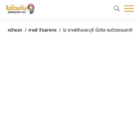
หน้า
ข้อมูล
ที่
ตัว
ค
หน้าแรก
คาเฟ่ ร้านอาหาร
12 คาเฟ่สังขละบุรี นั่งชิล ชมวิวธรรมชาติ
แรก
ท่อง
เที่ยว
อย่าง
ร
เที่ยว
ทริป