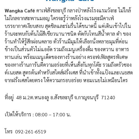
Wangka Café
คาเฟ่สังขละบุรี กลางป่าหลังโรงแรมวังกะ ไม่ใกล้
ไม่ไกลจากสะพานมอญ ใครจะรู้ว่าหลังโรงแรมจะมีคาเฟ่
บรรยากาศเงียบสงบ สุดชิลและร่มรื่นได้ขนาดนี้ แค่เดินเข้าไปใน
ร้านจะพบกับต้นไม้สีเขียวนานาชนิด ตัดกับโทนสีน้ำตาล ดำ ของ
ร้านทำให้รู้สึกผ่อนคลาย ตัวร้านมีมุมให้เลือกนั่งหลายมุมที่ค่อน
ข้างเป็นส่วนตัวไม่แออัด รวมถึงเมนูเครื่องดื่ม ของหวาน อาหาร
ทานเล่น พร้อมเมนูเด็ดของทางร้านอย่าง ครอฟเฟิลสูตรพิเศษ
ของทางร้านการันตีความอร่อยที่เห็นสั่งกันทุกโต๊ะ รวมถึงครัวซอง
ต์เนยสด สูตรต้นตำหรับสไตส์ฝรั่งเศส ที่นำเข้าทั้งแป้งและเนยสด
จากฝรั่งเศสโดยตรง ให้ความกรอบอร่อย หอมเนยไม่เหมือนใคร
ที่อยู่ 48 ม.2ต.หนองลู อ.สังขละบุรี จ.กาญจนบุรี 71240
เปิดให้บริการ : 08:00 – 17:00 น.
โทร 092-261-6519