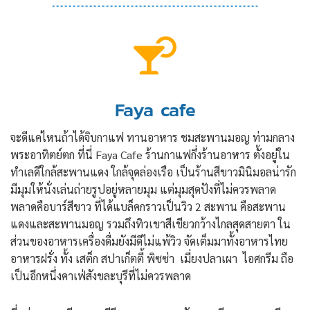
Faya cafe
จะดีแค่ไหนถ้าได้จิบกาแฟ ทานอาหาร ชมสะพานมอญ ท่ามกลาง
พระอาทิตย์ตก ที่นี่ Faya Cafe ร้านกาแฟกึ่งร้านอาหาร ตั้งอยู่ใน
ทำเลดีใกล้สะพานแดง ใกล้จุดล่องเรือ เป็นร้านสีขาวมินิมอลน่ารัก
มีมุมให้นั่งเล่นถ่ายรูปอยู่หลายมุม แต่มุมสุดปังที่ไม่ควรพลาด
พลาดคือบาร์สีขาว ที่ได้แบล็คกราวเป็นวิว 2 สะพาน คือสะพาน
แดงและสะพานมอญ รวมถึงทิวเขาสีเขียวกว้างไกลสุดสายตา ใน
ส่วนของอาหารเครื่องดื่มยังมีดีไม่แพ้วิว จัดเต็มมาทั้งอาหารไทย
อาหารฝรั่ง ทั้ง เสต็ก สปาเก็ตตี้ พิซซ่า เมี่ยงปลาเผา ไอศกรีม ถือ
เป็นอีกหนึ่งคาเฟ่สังขละบุรีที่ไม่ควรพลาด