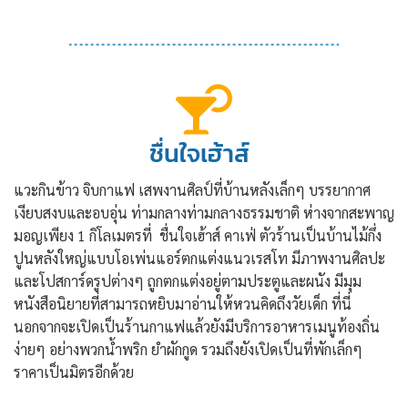
ชื่นใจเฮ้าส์
แวะกินข้าว จิบกาแฟ เสพงานศิลป์ที่บ้านหลังเล็กๆ บรรยากาศ
เงียบสงบและอบอุ่น ท่ามกลางท่ามกลางธรรมชาติ ห่างจากสะพาญ
มอญเพียง 1 กิโลเมตรที่ ชื่นใจเฮ้าส์ คาเฟ่ ตัวร้านเป็นบ้านไม้กึ่ง
ปูนหลังใหญ่แบบโอเพ่นแอร์ตกแต่งแนวเรสโท มีภาพงานศิลปะ
และโปสการ์ดรูปต่างๆ ถูกตกแต่งอยู่ตามประตูและผนัง มีมุม
หนังสือนิยายที่สามารถหยิบมาอ่านให้หวนคิดถึงวัยเด็ก ที่นี่
นอกจากจะเปิดเป็นร้านกาแฟแล้วยังมีบริการอาหารเมนูท้องถิ่น
ง่ายๆ อย่างพวกน้ำพริก ยำผักกูด รวมถึงยังเปิดเป็นที่พักเล็กๆ
ราคาเป็นมิตรอีกด้วย