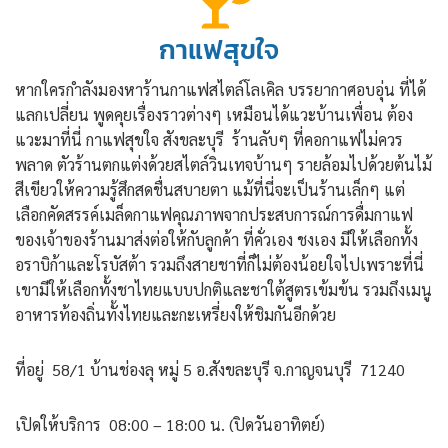
กาแฟสุขใจ
หากใครกำลังมองหาร้านกาแฟสไตล์โลเคิล บรรยากาศอบอุ่น ที่ได้
แลกเปลี่ยน พูดคุยเรื่องราวต่างๆ เหมือนได้แวะบ้านเพื่อน ต้อง
แวะมาที่นี่ กาแฟสุขใจ สังขละบุรี ร้านลับๆ ที่คอกาแฟไม่ควร
พลาด ตัวร้านตกแต่งด้วยสไตล์วินเทจบ้านๆ รายล้อมไปด้วยต้นไม้
สีเขียวให้ความรู้สึกสดชื่นสบายตา แม้ที่นี่จะเป็นร้านเล็กๆ แต่
เลือกคัดสรรค์เมล็ดกาแฟคุณภาพจากประสบการณ์การดื่มกาแฟ
ของเจ้าของร้านมาส่งต่อให้กับลูกค้า ที่คั่วเอง ชงเอง มีให้เลือกทั้ง
อราบิก้าและโรบัสต้า รวมถึงสายชาที่ก็ไม่ต้องน้อยใจไปเพราะที่นี่
เขามีให้เลือกทั้งชาไทยแบบปกติและชาใต้สูตรเข้มข้น รวมถึงเมนู
อาหารท้องถิ่นทั้งไทยและกะเหรี่ยงให้ชิมกันอีกด้วย
ที่อยู่ 58/1 บ้านช่องลุ หมู่ 5 อ.สังขละบุรี จ.กาญจนบุรี 71240
เปิดให้บริการ 08:00 – 18:00 น. (ปิดวันอาทิตย์)