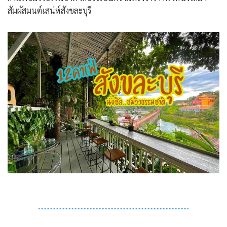
สัมผัสมนต์เสน่ห์สังขละบุรี