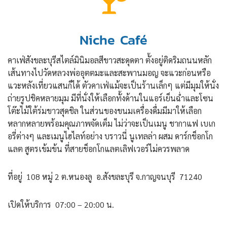
Niche Café
คาเฟ่สังขละบุรีสไตล์มินิมอลสีขาวสะดุดตา ตั้งอยู่ติดริมถนนหลัก
เส้นทางไปวัดหลวงพ่ออุตตมะและสะพานมอญ จะแวะก่อนหรือ
แวะหลังเที่ยวแสนก็ได้ ตัวคาเฟ่แม้จะเป็นร้านเล็กๆ แต่มีมุมให้นั่ง
ถ่ายรูปชิคหลายมุม มีที่นั่งให้เลือกทั้งด้านในแอร์เย็นฉ่ำและโซน
โต๊ะไม้ใต้ร่มขาวสุดชิล ในส่วนของขนมเครื่องดื่มมีมาให้เลือก
หลากหลายพร้อมคุณภาพจัดเต็ม ไม่ว่าจะเป็นเมนู ชากาแฟ เบเก
อรี่ต่างๆ และเมนูไฮไลท์อย่าง บราวนี่ นูเทลล่า ผสม ดาร์กช็อกโก
แลต สูตรเข้มข้น ที่สายช็อกโกแลตเลิฟเวอร์ไม่ควรพลาด
ที่อยู่ 108 หมู่ 2 ต.หนองลู อ.สังขละบุรี จ.กาญจนบุรี 71240
เปิดให้บริการ 07:00 – 20:00 น.