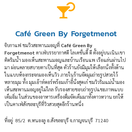
Café Green By Forgetmenot
จิบกาแฟ ชมวิวสะพานมอญที่
Café Green By
Forgetmenot
คาเฟ่บรรยากาศดี โลเคชั่นดี๊ ดี ตั้งอยู่บนเนินเขา
ติดริมน้ำ มองเห็นสะพานมอญและบ้านเรือนแพ เรือแล่นผ่านไป
มา ผ่อนคลายสบายตาเป็นที่สุด ตัวร้านยังมีมุมให้เลือกนั่งทั้งด้าน
ในแบบห้องกระจกมองเห็นวิว ภายในร้านจัดมุมถ่ายรูปสวยไว้
หลายมุม ทั้ง มุมเอ้าท์ดอร์พร้อมเก้าอี้นั่งสุดเก๋ ชมวิวริมแม่น้ำมอง
เห็นสะพานมอญอยู่ไม่ไกล รับรองสายชอบถ่ายรูปแชะภาพแบบ
เต็มอิ่ม ในส่วนของอาหารเครื่องดื่มจัดเต็มมาทั้งคาวหวาน ยกให้
เป็นคาเฟ่สังขละบุรีที่วิวสวยสุดอีกร้านหนึ่ง
ที่อยู่ 85/2 ต.หนองลู อ.สังขละบุรี จ.กาญจนบุรี 71240