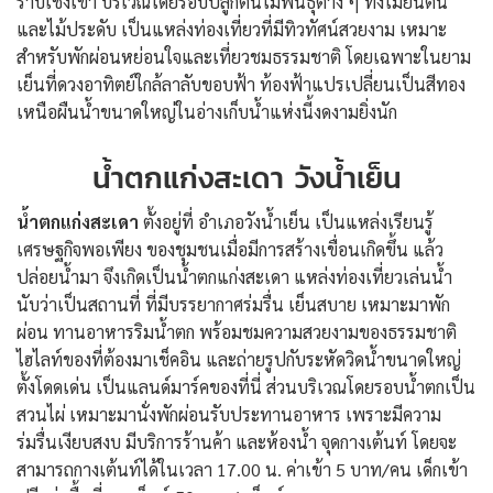
ราบเชิงเขา บริเวณโดยรอบปลูกต้นไม้พันธุ์ต่าง ๆ ทั้งไม้ยืนต้น
และไม้ประดับ เป็นแหล่งท่องเที่ยวที่มีทิวทัศน์สวยงาม เหมาะ
สำหรับพักผ่อนหย่อนใจและเที่ยวชมธรรมชาติ โดยเฉพาะในยาม
เย็นที่ดวงอาทิตย์ใกล้ลาลับขอบฟ้า ท้องฟ้าแปรเปลี่ยนเป็นสีทอง
เหนือผืนน้ำขนาดใหญ่ในอ่างเก็บน้ำแห่งนี้งดงามยิ่งนัก
น้ำตกแก่งสะเดา วังน้ำเย็น
น้ำตกแก่งสะเดา
ตั้งอยู่ที่ อำเภอวังน้ำเย็น เป็นแหล่งเรียนรู้
เศรษฐกิจพอเพียง ของชุมชนเมื่อมีการสร้างเขื่อนเกิดขึ้น แล้ว
ปล่อยน้ำมา จึงเกิดเป็นน้ำตกแก่งสะเดา แหล่งท่องเที่ยวเล่นน้ำ
นับว่าเป็นสถานที่ ที่มีบรรยากาศร่มรื่น เย็นสบาย เหมาะมาพัก
ผ่อน ทานอาหารริมน้ำตก พร้อมชมความสวยงามของธรรมชาติ
ไฮไลท์ของที่ต้องมาเช็คอิน และถ่ายรูปกับระหัดวิดน้ำขนาดใหญ่
ตั้งโดดเด่น เป็นแลนด์มาร์คของที่นี่ ส่วนบริเวณโดยรอบน้ำตกเป็น
สวนไผ่ เหมาะมานั่งพักผ่อนรับประทานอาหาร เพราะมีความ
ร่มรื่นเงียบสงบ มีบริการร้านค้า และห้องน้ำ จุดกางเต้นท์ โดยจะ
สามารถกางเต้นท์ได้ในเวลา 17.00 น. ค่าเข้า 5 บาท/คน เด็กเข้า