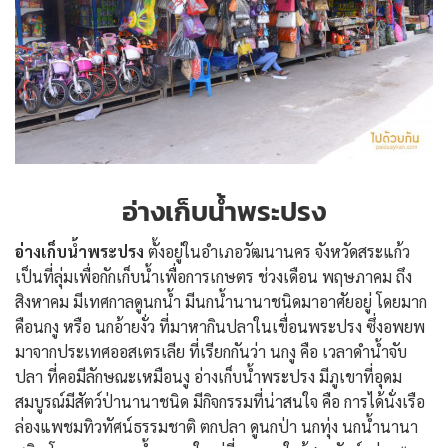
อ่างเก็บน้ำพระปรง
อ่างเก็บน้ำพระปรง
ตั้งอยู่ในอำเภอวัฒนานคร จังหวัดสระแก้ว
เป็นที่ลุ่มเพื่อกักเก็บน้ำเพื่อการเกษตร ช่วงเดือน พฤษภาคม ถึง
สิงหาคม มีเทศกาลดูนกน้ำ มีนกน้ำนานาชนิดมาอาศัยอยู่ โดยมาก
คือนกงู หรือ นกอ้ายงั่ว ที่มาหากินปลาในเขื่อนพระปรง ซึ่งอพยพ
มาจากประเทศออสเตรเลีย ที่เรียกกันว่า นกงู คือ เวลาดำน้ำจับ
ปลา ที่คอมีลักษณะเหมือนงู อ่างเก็บน้ำพระปรง มีภูเขาที่อุดม
สมบูรณ์มีสัตว์ป่านานาชนิด มีกิจกรรมที่น่าสนใจ คือ การได้นั่งเรือ
ล่องแพชมทิวทัศน์ธรรมชาติ ตกปลา ดูนกป่า นกทุ่ง นกน้ำนานา