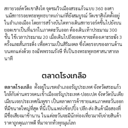
สกายวอล์ควัดเขาสิงโต จุดชมวิวเมืองสระแก้วแบบ 360 องศา
นมัสการรอยพระพุทธบาทเก่าแก่ที่ยังสมบูรณ์ วัดเขาสิงโตตั้งอยู่
ในอำเภอเมือง โดยการสร้างบันไดทางเดินสกายวอร์คขึ้นไปยังบน
ยอดเขาเป็นที่แรกในภาคตะวันออก ต้องเดินเท้าประมาณ 300
ขั้น ใช้เวลาประมาณ 20 เมื่อเดินไปถึงยอดเขาจะต้องเคาะระฆัง 3
ครั้งและสั่นกระดิ่ง เพื่อความเป็นสิริมงคล ซึ่งโดยรอบของลานด้าน
บนตกแต่งด้วย ธงฉัพพรรณรังษี ที่เป็นธงพระพุทธศาสนาสากล
นาที
ตลาดโรงเกลือ
ตลาดโรงเกลื
อ ตั้งอยู่ในเขตอำเภออรัญประเทศ จังหวัดสระแก้ว
ใกล้กับด่านตรวจคนเข้าเมืองอรัญประเทศ-ปอยเปต จังหวัดบันเตีย
เมียนเจยประเทศกัมพูชา เป็นตลาดการค้าชายแดนภาคตะวันออก
ที่มีขนาดใหญ่ที่สุด ที่นี่เป็นแหล่งช้อปปิ้ง ปลีก-ส่ง สินค้ามือสองที่
มีชื่อเสียงมาช้านาน ในแต่ละวันจะมีนักท่องเที่ยวมาจับจ่ายสินค้า
ราคาถูกคุณภาพดี ที่มาจากทั่วทุกมุมโลก