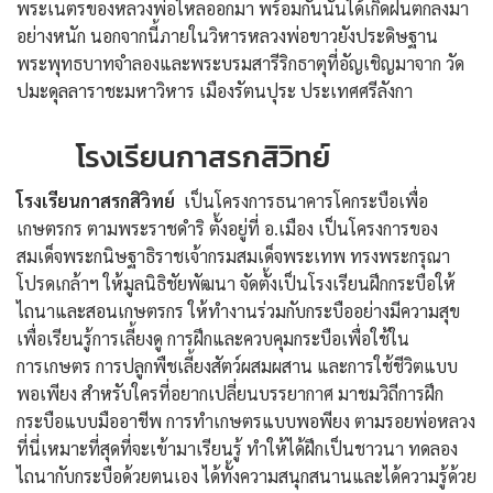
พระเนตรของหลวงพ่อไหลออกมา พร้อมกันนั้นได้เกิดฝนตกลงมา
อย่างหนัก นอกจากนี้ภายในวิหารหลวงพ่อขาวยังประดิษฐาน
พระพุทธบาทจำลองและพระบรมสารีริกธาตุที่อัญเชิญมาจาก วัด
ปมะดุลลาราชะมหาวิหาร เมืองรัตนปุระ ประเทศศรีลังกา
โรงเรียนกาสรกสิวิทย์
โรงเรียนกาสรกสิวิทย์
เป็นโครงการธนาคารโคกระบือเพื่อ
เกษตรกร ตามพระราชดำริ ตั้งอยู่ที่ อ.เมือง เป็นโครงการของ
สมเด็จพระกนิษฐาธิราชเจ้ากรมสมเด็จพระเทพ ทรงพระกรุณา
โปรดเกล้าฯ ให้มูลนิธิชัยพัฒนา จัดตั้งเป็นโรงเรียนฝึกกระบือให้
ไถนาและสอนเกษตรกร ให้ทำงานร่วมกับกระบืออย่างมีความสุข
เพื่อเรียนรู้การเลี้ยงดู การฝึกและควบคุมกระบือเพื่อใช้ใน
การเกษตร การปลูกพืชเลี้ยงสัตว์ผสมผสาน และการใช้ชีวิตแบบ
พอเพียง สำหรับใครที่อยากเปลี่ยนบรรยากาศ มาชมวิถีการฝึก
กระบือแบบมืออาชีพ การทำเกษตรแบบพอพียง ตามรอยพ่อหลวง
ที่นี่เหมาะที่สุดที่จะเข้ามาเรียนรู้ ทำให้ได้ฝึกเป็นชาวนา ทดลอง
ไถนากับกระบือด้วยตนเอง ได้ทั้งความสนุกสนานและได้ความรู้ด้วย