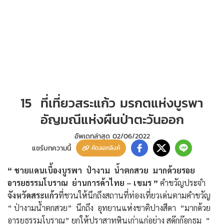
15 ที่เที่ยวสระแก้ว มรกตแห่งบูรพา
อัญมณีแห่งผืนป่าตะวันออก
อัพเดทล่าสุด
02/06/2022
แชร์บทความนี้
คัดลอกลิงค์
“ ชายแดนเบื้องบูรพา ป่างาม น้ำตกสวย มากด้วยรอย
อารยธรรมโบราณ ย่านการค้าไทย – เขมร ”
คำขวัญประจำ
จังหวัดสระแก้ว
ที่ชวนให้นึกถึงสถานที่ท่องเที่ยวเด่นตามคำขวัญ
“ ป่างามน้ำตกสวย” นึกถึง อุทยานแห่งชาติปางสีดา “มากด้วย
อารยธรรมโบราณ” ยกให้ปราสาทหินเก่าแก่อย่าง สด๊กก๊อกธม “