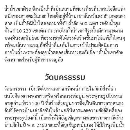
ถ้ำน้ำเขาศิวะ
อีกหนึ่งถ้ำที่เป็นสถานที่ท่องเที่ยวที่น่าสนใจอีกแห่ง
หนึ่งของภาคตะวันออก โดยตั้งอยู่ที่บ้านเขาจันทร์แดง อำเภอคลอง
หาด เป็นถ้ำที่มีน้ำไหลออกมาทั้งปี ถ้ำลึก 500 เมตร ระดับน้ำสูง
ตั้งแต่ 10-220 เซนติเมตร ภายในถ้ำน้ำเขาศิวะนั้นมีความงดงาม
ของหินงอกหินย้อย ที่ธรรมชาติได้สรรค์สร้างขึ้นมาไม่แพ้ถ้ำไหนๆ
พร้อมเส้นทางผจญภัยที่น่าตื่นเต้นในการเข้าไปชมทัศนียภาพ
ภายในถ้ำเพราะต้องลุยน้ำตลอดเส้นทางสมกับชื่อ “ถ้ำน้ำเขาศิวะ
จึงเหมาะสำหรับผู้รักการผจญภัย
วัดนครธรรม
วัดนครธรรม เป็นวัดโบราณเก่าแก่วัดหนึ่ง ภายในวัดมีสิ่งที่น่า
สนใจคือ หลวงพ่อขาวหรือ หรือหลวงพ่อปูน พระพุทธรูปโบราณ
อายุเก่าแก่กว่า 100 ปี ที่สร้างด้วยปูนขาวซึ่งเป็นดินขาวจากหนอง
ดินจี่ ที่ชาวบ้านเล่าลือกันในด้านอภินิหารและความศักดิ์สิทธิ์ของ
พระพุทธรูปองค์นี้ เมื่อครั้งที่ได้อัญเชิญหลวงพ่อขาวมาจากวัดร้าง
บ้านจิกในปี พ.ศ. 2468 ขณะที่อัญเชิญมานั้นเอง ได้มีภิกษุเห็นน้ำ