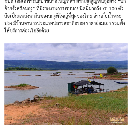
ชนิด โดยเฉพาะนกน้ำขนาดใหญ่ที่หา ยากใกล้สูญพันธุ์อย่าง “นก
อ้ายงั่วหรือนกงู” ที่มีรายงานการพบนกชนิดนี้มากถึง 70-100 ตัว
ถือเป็นแหล่งหากินของนกงูที่ใหญ่ที่สุดของไทย อ่างเก็บน้ำพระ
ปรง มีร้านอาหารประเภทปลารสชาติอร่อย ราคาย่อมเยา รวมทั้ง
ให้บริการล่องเรืออีกด้วย