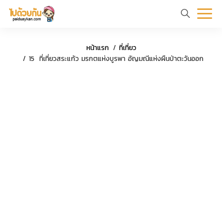
หน้า
ข้อมูล
ที่
ตัว
หน้าแรก
ที่เที่ยว
แรก
ท่อง
เที่ยว
อย่าง
15 ที่เที่ยวสระแก้ว มรกตแห่งบูรพา อัญมณีแห่งผืนป่าตะวันออก
เที่ยว
ทริป