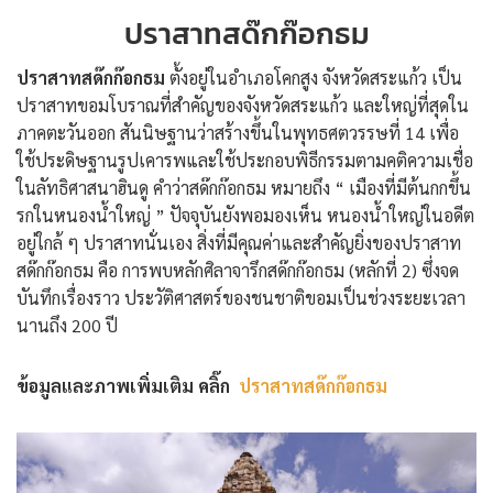
ปราสาทสด๊กก๊อกธม
ปราสาทสด๊กก๊อกธม
ตั้งอยู่ในอำเภอโคกสูง จังหวัดสระแก้ว เป็น
ปราสาทขอมโบราณที่สำคัญของจังหวัดสระแก้ว และใหญ่ที่สุดใน
ภาคตะวันออก สันนิษฐานว่าสร้างขึ้นในพุทธศตวรรษที่ 14 เพื่อ
ใช้ประดิษฐานรูปเคารพและใช้ประกอบพิธีกรรมตามคติความเชื่อ
ในลัทธิศาสนาฮินดู คำว่าสด๊กก๊อกธม หมายถึง “ เมืองที่มีต้นกกขึ้น
รกในหนองน้ำใหญ่ ” ปัจจุบันยังพอมองเห็น หนองน้ำใหญ่ในอดีต
อยู่ใกล้ ๆ ปราสาทนั่นเอง สิ่งที่มีคุณค่าและสำคัญยิ่งของปราสาท
สด๊กก๊อกธม คือ การพบหลักศิลาจารึกสด๊กก๊อกธม (หลักที่ 2) ซึ่งจด
บันทึกเรื่องราว ประวัติศาสตร์ของชนชาติขอมเป็นช่วงระยะเวลา
นานถึง 200 ปี
ข้อมูลและภาพเพิ่มเติม คลิ๊ก
ปราสาทสด๊กก๊อกธม