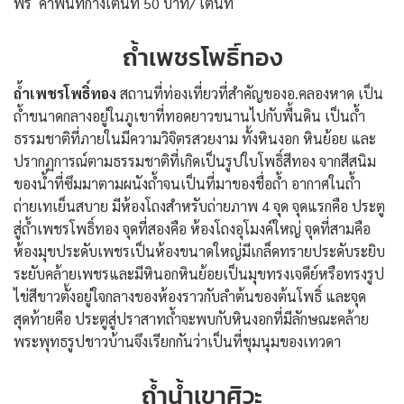
ฟรี ค่าพื้นที่กางเต็นท์ 50 บาท/ เต็นท์
ถ้ำเพชรโพธิ์ทอง
ถ้ำเพชรโพธิ์ทอง
สถานที่ท่องเที่ยวที่สำคัญของอ.คลองหาด เป็น
ถ้ำขนาดกลางอยู่ในภูเขาที่ทอดยาวขนานไปกับพื้นดิน เป็นถ้ำ
ธรรมชาติที่ภายในมีความวิจิตรสวยงาม ทั้งหินงอก หินย้อย และ
ปรากฏการณ์ตามธรรมชาติที่เกิดเป็นรูปใบโพธิ์สีทอง จากสีสนิม
ของน้ำที่ซึมมาตามผนังถ้ำจนเป็นที่มาของชื่อถ้ำ อากาศในถ้ำ
ถ่ายเทเย็นสบาย มีห้องโถงสำหรับถ่ายภาพ 4 จุด จุดแรกคือ ประตู
สู่ถ้ำเพชรโพธิ์ทอง จุดที่สองคือ ห้องโถงอุโมงค์ใหญ่ จุดที่สามคือ
ห้องมุขประดับเพชรเป็นห้องขนาดใหญ่มีเกล็ดทรายประดับระยิบ
ระยับคล้ายเพชรและมีหินอกหินย้อยเป็นมุขทรงเจดีย์หรือทรงรูป
ไข่สีขาวตั้งอยู่ใจกลางของห้องราวกับลำต้นของต้นโพธิ์ และจุด
สุดท้ายคือ ประตูสู่ปราสาทถ้ำจะพบกับหินงอกที่มีลักษณะคล้าย
พระพุทธรูปชาวบ้านจึงเรียกกันว่าเป็นที่ชุมนุมของเทวดา
ถ้ำน้ำเขาศิวะ