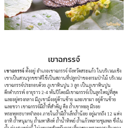
เขาฉกรรจ์
เขาฉกรรจ์
ตั้งอยู่ อำเภอเขาฉกรรจ์ จังหวัดสระแก้ว ในบริเวณเชิง
เขาเป็นสวนรุกขชาติใช้เป็นสถานที่ปลูกป่าของกรมป่าไม้ บริเวณ
เขาฉกรรจ์ประกอบด้วย ภูเขาหินปูน 3 ลูก เป็นภูเขาหินปูน
ดึกดำบรรพ์ อายุราว 2-4 พันปีโดยมีเขาฉกรรจ์เป็นลูกใหญ่ที่สุด
และอยู่ตรงกลาง มีภูเขามิ่งอยู่ด้านซ้าย และเขาผา อยู่ด้านซ้าย
และขวา เขาฉกรรจ์มีถ้ำที่สำคัญ คือ ถ้ำเขาทะลุ มีรอย
พระพุทธบาทจำลอง ภายในถ้ำมีถ้ำเล็กถ้ำน้อย อยู่มากถึง 12 แห่ง
อาทิ ถ้ำหนุมาน ถ้ำมหาสิงห์ ถ้ำน้ำทิพย์ ถ้ำแก้วพลายชุมพล ซึ่งใน
ถ้ำ ต่างๆเหล่านี้ ไม่เหมาะสำหรับการเที่ยวชมเพราะการเดินทาง