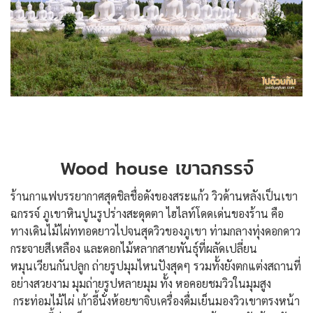
Wood house
เขาฉกรรจ์
ร้านกาแฟบรรยากาศสุดชิลชื่อดังของสระแก้ว วิวด้านหลังเป็นเขา
ฉกรรจ์ ภูเขาหินปูนรูปร่างสะดุดตา ไฮไลท์โดดเด่นของร้าน คือ
ทางเดินไม้ไผ่ททอดยาวไปจนสุดวิวของภูเขา ท่ามกลางทุ่งดอกดาว
กระจายสีเหลือง และดอกไม้หลากสายพันธุ์ที่ผลัดเปลี่ยน
หมุนเวียนกันปลูก ถ่ายรูปมุมไหนปังสุดๆ รวมทั้งยังตกแต่งสถานที่
อย่างสวยงาม มุมถ่ายรูปหลายมุม ทั้ง หอคอยชมวิวในมุมสูง
กระท่อมไม้ไผ่ เก้าอี้นั่งห้อยขาจิบเครื่องดื่มเย็นมองวิวเขาตรงหน้า