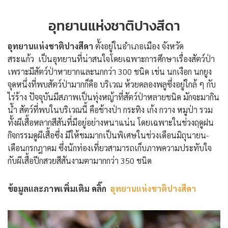
อุทยานแห่งชาติปางสีดา
อุทยานแห่งชาติปางสีดา
ตั้งอยู่ในอำเภอเมือง จังหวัด
สระแก้ว เป็นอุทยานที่น่าสนใจโดยเฉพาะการศึกษาเรื่องสัตว์ป่า
เพราะมีสัตว์ป่าหายากและนกกว่า 300 ชนิด เช่น นกเงือก นกยูง
จุดหนึ่งที่พบสัตว์ป่ามากก็คือ บริเวณ ห้วยคลองพลูซึ่งอยู่ใกล้ ๆ กับ
ไร่ร้าง ปัจจุบันมีสภาพเป็นทุ่งหญ้าที่สัตว์ป่าหลายชนิด มักจะมากิน
น้ำ สัตว์ที่พบในบริเวณนี้ คือช้างป่า กระทิง เก้ง กวาง หมูป่า รวม
ทั้งผีเสื้อหลากสีสันที่มีอยู่อย่างหนาแน่น โดยเฉพาะในช่วงฤดูฝน
กิจกรรมดูผีเสื้อซึ่ง มีให้ชมมากเป็นพิเศษในช่วงเดือนมิถุนายน-
เดือนกรกฎาคม ซึ่งนักท่องเที่ยวสามารถเก็บภาพความประทับใจ
กับผีเสื้อปีกสวยสีสันงามตามากกว่า 350 ชนิด
ข้อมูลและภาพเพิ่มเติม คลิ๊ก
อุทยานแห่งชาติปางสีดา