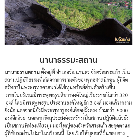
นานาธรรมะสถาน
นานาธรรมสถาน
ตั้งอยู่ที่ อำเภอวัฒนานคร จังหวัดสระแก้ว เป็น
สถานปฎิบัติธรรมที่เกิดจากการรวมตัวของพุทธศาสนิกชน ผู้มีจิต
ศรัทธาในพระพุทธศาสนาได้ใช้ทุนทรัพย์ส่วนตัวสร้างขึ้น
ภายในบริเวณมีพระพุทธรูปสีขาวองค์ใหญ่เรียงรายกันกว่า 320
องค์ โดยมีพระพุทธรูปประธานองค์ใหญ่อีก 3 องค์ มองแล้วงดงาม
ยิ่งนัก นอกจากนี้ยังมีพระพุทธรูองค์เล็กอยู่ฝั่งตรง ข้ามกว่า 5000
องค์อีกด้วย นอกจากวัตถุประสงค์จะสร้างเป็นสถานปฎิบัติแล้วยัง
เป็นสถานที่ท่องเที่ยวมุมมองใหญ่ของจังหวัดสระแก้ว สะดุดตาแก่
ผู้ที่ขับรถผ่านไปมาในบริเวณนี้ โดยเปิดให้บุคคลที่ชื่นชอบการ