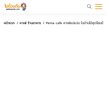
หน้า
ข้อมูล
ที่
ตัว
ค
หน้าแรก
คาเฟ่ ร้านอาหาร
Pema cafe คาเฟ่แม่แจ่ม ในบ้านไม้สุดโฮมมี่
แรก
ท่อง
เที่ยว
อย่าง
ร
เที่ยว
ทริป