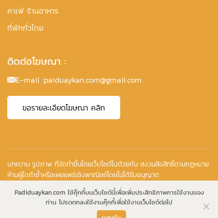
คาเฟ่ ร้านอาหาร
ที่พักทั่วไทย
ติดต่อโฆษณา :
E-mail :
paiduaykan.com@gmail.com
ขอรายละเอียดโฆษณา คลิก
บทความ รูปภาพ ที่จัดทำขึ้นโดยเว็ปไซต์ไปด้วยกัน สงวนลิขสิทธิ์ตามกฏหมาย
ห้ามผู้ใดทำซ้ำหรือเผยแพร่เชิงพาณิชย์โดยไม่ได้รับอนุญาต
Copyright © 2010-2026
Padiduaykan.com ใช้คุ๊กกี้บนเว็บไซต์นี้เพื่อเพิ่มประสิทธิภาพการใช้งานของ
ท่าน โปรดตกลงใช้งานคุ๊กกี้เพื่อใช้งานเว็บไซต์ต่อไป
ยอมรับ