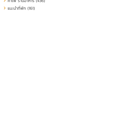
คาเฟ่ ร้านอาหาร (436)
แนะนำที่พัก (161)