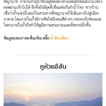
พญานาค ภายในถ้ำมีน้ำชื้นอยู่ตลอดเวลาและมีลักษณะเป็นโพรง
ลอดผ่านเข้าไปได้ อีกทั้งยังมีจุดที่เชื่อมต่อกับลำน้ำโขง ชาวบ้าน
เชื่อว่าถ้ำแห่งนี้เคยเป็นสายทางที่พญานาคใช้เดินทางไปสู่เมือง
บาดาล โดยภายในถ้ำมีการติดไฟนีออนสีต่างๆ กระทบกับช่องและ
โพรงภายในถ้ำยิ่งทำให้ดูมีความสวยงามและอัศจรรย์ยิ่งขึ้น
ข้อมูลและภาพเพิ่มเติม คลิ๊ก
ถ้ำดินเพียง
ภูห้วยอีสัน