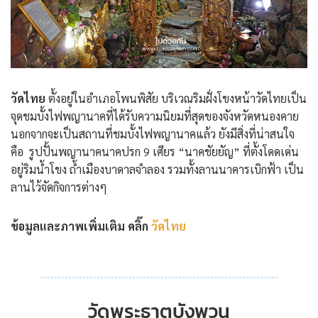
วัดไทย
ตั้งอยู่ในอำเภอโพนพิสัย บริเวณริมฝั่งโขงหน้าวัดไทยเป็น
จุดชมบั้งไฟพญานาคที่ได้รับความนิยมที่สุดของจังหวัดหนองคาย
นอกจากจะเป็นสถานที่ชมบั้งไฟพญานาคแล้ว ยังมีสิ่งที่น่าสนใจ
คือ รูปปั้นพญานาคนาคปรก 9 เศียร “นาคชัยยัญ” ที่ตั้งโดดเด่น
อยู่ริมน้ำโขง ถ้ำเมืองบาดาลจำลอง รวมทั้งลานนาคารเบิกฟ้า เป็น
ลานไว้จัดกิจการต่างๆ
ข้อมูลและภาพเพิ่มเติม คลิ๊ก
วัดไทย
วัดพระธาตุบังพวน