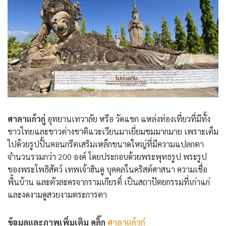
ศาลาแก้วกู่
อุทยานเทวาลัย หรือ วัดแขก แหล่งท่องเที่ยวที่มีทั้ง
ชาวไทยและชาวต่างชาติแวะเวียนมาเยี่ยมชมมากมาย เพราะเต็ม
ไปด้วยรูปปั้นคอนกรีตเสริมเหล็กขนาดใหญ่ที่มีความแปลกตา
จำนวนรวมกว่า 200 องค์ โดยประกอบด้วยพระพุทธรูป พระรูป
ของพระโพธิสัตว์ เทพเจ้าฮินดู บุคคลในคริสต์ศาสนา ความเชื่อ
พื้นบ้าน และตัวละครจากรามเกียรติ์ เป็นสถาปัตยกรรมที่เก่าแก่
และงดงามดูสวยงามตระการตา
ข้อมูลและภาพเพิ่มเติม คลิ๊ก
ศาลาแก้วกู่