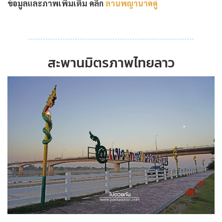
ข้อมูลและภาพเพิ่มเติม คลิ๊ก
ลานพญานาคคู่
สะพานมิตรภาพไทยลาว