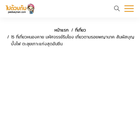
หน้า
ข้อมูล
ที่
ตัว
หน้าแรก
ที่เที่ยว
แรก
ท่อง
เที่ยว
อย่าง
15 ที่เที่ยวหนองคาย มหัศจรรย์ริมโขง เที่ยวตามรอยพญานาค สัมผัสบุญ
บั้งไฟ ตะลุยเกาะแก่งสุดอันซีน
เที่ยว
ทริป