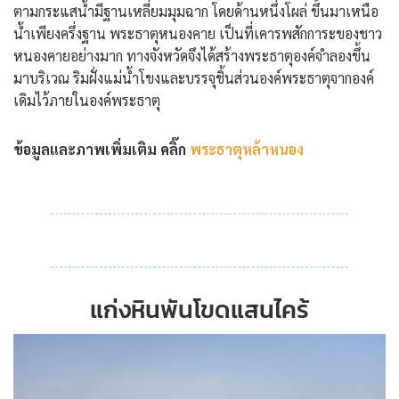
ตามกระแสน้ำมีฐานเหลี่ยมมุมฉาก โดยด้านหนึ่งโผล่ ขึ้นมาเหนือ
น้ำเพียงครึ่งฐาน พระธาตุหนองคาย เป็นที่เคารพสักการะของชาว
หนองคายอย่างมาก ทางจังหวัดจึงได้สร้างพระธาตุองค์จำลองขึ้น
มาบริเวณ ริมฝั่งแม่น้ำโขงและบรรจุชิ้นส่วนองค์พระธาตุจากองค์
เดิมไว้ภายในองค์พระธาตุ
ข้อมูลและภาพเพิ่มเติม คลิ๊ก
พระธาตุหล้าหนอง
แก่งหินพันโขดแสนไคร้