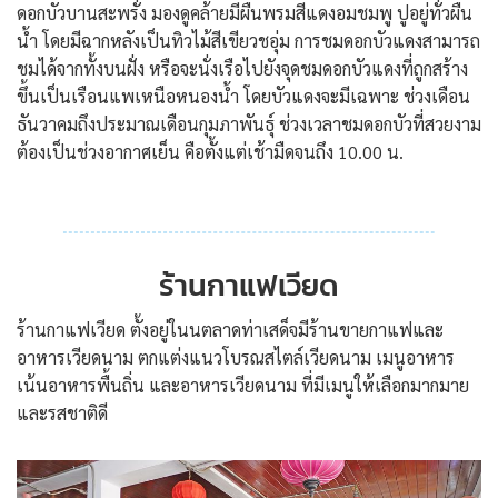
ดอกบัวบานสะพรั่ง มองดูคล้ายมีผืนพรมสีแดงอมชมพู ปูอยู่ทั่วผืน
น้ำ โดยมีฉากหลังเป็นทิวไม้สีเขียวชอุ่ม การชมดอกบัวแดงสามารถ
ชมได้จากทั้งบนฝั่ง หรือจะนั่งเรือไปยังจุดชมดอกบัวแดงที่ถูกสร้าง
ขึ้นเป็นเรือนแพเหนือหนองน้ำ โดยบัวแดงจะมีเฉพาะ ช่วงเดือน
ธันวาคมถึงประมาณเดือนกุมภาพันธุ์ ช่วงเวลาชมดอกบัวที่สวยงาม
ต้องเป็นช่วงอากาศเย็น คือตั้งแต่เช้ามืดจนถึง 10.00 น.
ร้านกาแฟเวียด
ร้านกาแฟเวียด ตั้งอยู่ในนตลาดท่าเสด็จมีร้านขายกาแฟและ
อาหารเวียดนาม ตกแต่งแนวโบรณสไตล์เวียดนาม เมนูอาหาร
เน้นอาหารพื้นถิ่น และอาหารเวียดนาม ที่มีเมนูให้เลือกมากมาย
และรสชาติดี