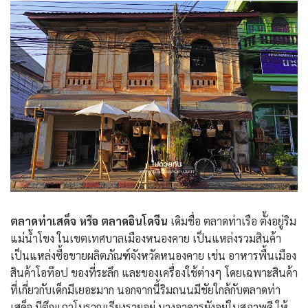
ตลาดท่าเสด็จ หรือ ตลาดอินโดจีน
เดิมชื่อ ตลาดท่าเรือ ตั้งอยู่ริม
แม่น้ำโขง ในเขตเทศบาลเมืองหนองคาย เป็นแหล่งรวมสินค้า
เป็นแหล่งซื้อขายผลิตภัณฑ์จังหวัดหนองคาย เช่น อาหารพื้นเมือง
สินค้าโอท๊อป ของที่ระลึก และของเครื่องใช้ต่างๆ โดยเฉพาะสินค้า
ที่เกี่ยวกับเด็กมีเยอะมาก นอกจากนี้ริมถนนมีชัยใกล้กับตลาดท่า
เสด็จ มีตึกแถวโบราณเรียงรายอยู่ บางอาคารยังอยู่ในสภาพดี ให้