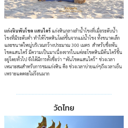
แก่งหินพันโขด แสนไคร้
แก่งหินกลางลำน้ำโขงที่เมื่อระดับน้ำ
โขงที่มีระดับต่ำ ทำให้โขดหินโผล่ขึ้นจากแม่น้ำโขง ทั้งขนาดเล็ก
และขนาดใหญ่บริเวณกว้างประมาณ 300 เมตร สำหรับชื่อพัน
โขดแสนไคร้ มีความเป็นมาเนื่องจากในแต่ละโขดหินมีต้นไคร้ขึ้น
อยู่โดยทั่วไป จึงได้มีการตั้งชื่อว่า “พันโขดแสนไคร้” ช่วงเวลา
เหมาะสมสำหรับการชมแก่งหิน คือ ช่วงเวลาบ่ายแก่ๆถึงเวลาเย็น
เพราะแดดจะไม่ร้อนมาก
วัดไทย