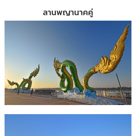
ลานพญานาคคู่