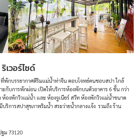
 ริเวอร์ไซด์
ท
ที่พักบรรยากาศดีริมแม่น้ำท่าจีน ตอบโจทย์คนชอบสปา ใกล้
ับการพักผ่อน เปิดให้บริการห้องพักบนตัวอาคาร 6 ชั้น กว่า
องพักวิวแม่น้ำ และ ห้องจูเนียร์ สวีท ห้องพักวิวแม่น้ำขนาด
มีบริการสปาสุขภาพริมน้ำ สระว่ายน้ำกลางแจ้ง รวมถึง ร้าน
รปฐม 73120