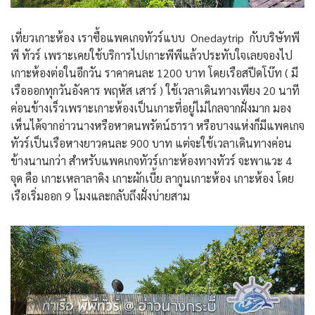
เที่ยวเกาะห้อง เราซื้อแพคเกจทัวร์แบบ Onedaytrip กับบริษัทพี
พี ทัวร์ เพราะเคยใช้บริการไปเกาะพีพีแล้วประทับใจเลยจองไป
เกาะห้องต่อในอีกวัน ราคาคนละ 1200 บาท โดยเรือสปีดโบ๊ท ( มี
เรือออกทุกวันอังคาร พฤหัส เสาร์ ) ใช้เวลาเดินทางเพียง 20 นาที
ค่อนข้างเร็วเพราะเกาะห้องเป็นเกาะที่อยู่ไม่ไกลจากฝั่งมาก มอง
เห็นได้จากอ่าวนางหรือหาดนพรัตน์ธารา หรือบางแห่งก็มีแพคเกจ
ทัวร์เป็นเรือหางยาวคนละ 900 บาท แต่จะใช้เวลาเดินทางค่อน
ข้างนานกว่า สำหรับแพคเกจทัวร์เกาะห้องทางทัวร์ จะพาแวะ 4
จุด คือ เกาะเหลาลาดิง เกาะผักเบี้ย ลากูนเกาะห้อง เกาะห้อง โดย
เรือเริ่มออก 9 โมงและกลับถึงฝั่งบ่ายสาม