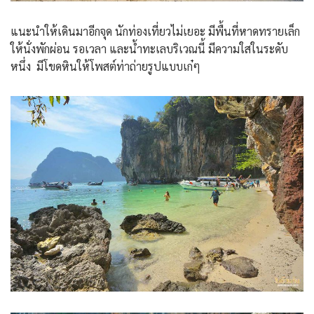
แนะนำให้เดินมาอีกจุด นักท่องเที่ยวไม่เยอะ มีพื้นที่หาดทรายเล็ก
ให้นั่งพักผ่อน รอเวลา และน้ำทะเลบริเวณนี้ มีความใสในระดับ
หนึ่ง มีโขดหินให้โพสต์ท่าถ่ายรูปแบบเก๋ๆ