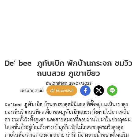
De’ bee ภูทับเบิก พักบ้านกระจก ชมวิว
ถนนสวย ภูเขาเขียว
อัพเดทล่าสุด
28/07/2023
แชร์บทความนี้
คัดลอกลิงค์
De’ bee ภูทับเบิก
บ้านกระจกสุดมินิมอล ที่ตั้งอยู่บนเนินเขาสูง
มองเห็นวิวถนนที่คดเคี้ยวของ
ภูทับเบิก
และรถวิ่งผ่านไปมา เพลิน
ตา รวมทั้งวิวทั้งภูเขา และสายหมอกที่ลอยผ่านไปมาในช่วงฤดฝน
โลเคชั่นตั้งอยู่ก่อนถึงทางเข้าภูทับเบิกไม่ไกลจากจุดชมวิวสูงสุด
ภายในห้องตกแต่งสะดวกสบาย น่ารัก มีอ่างอาบน้ำขนาดใหญ่ริม