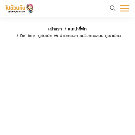
หน้า
ข้อมูล
ที่
ตัว
หน้าแรก
แนะนำที่พัก
แรก
ท่อง
เที่ยว
อย่าง
ร
De’ bee ภูทับเบิก พักบ้านกระจก ชมวิวถนนสวย ภูเขาเขียว
เที่ยว
ทริป