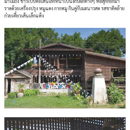
มาไม่ถึง ข้าวเปิ๊บคือเส้นเล็กที่นำไปนึ่งกับผักต่างๆ พอสุกก็ยกมา
ราดด้วยเครื่องปรุง หมูแดง กากหมู กินคู่กับมะนาวสด รสชาติคล้าย
ก๋วยเตี๋ยวเส้นเล็กแห้ง