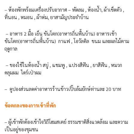
– ห้องพักพร้อมเครื่องปรับอากาศ – พัดลม , ห้องน้ำ, ผ้าเช็ดตัว ,
ที่นอน , หมอน , ผ้าห่ม, ยาสามัญประจำบ้าน
– อาหาร 2 มื้อ เย็น ขันโตก(อาหารถิ่นพื้นบ้าน) อาหารเช้า
ขันโตก(อาหารถิ่นพื้นบ้าน) กาแฟ , โอวัลติล ขนม และผลไม้ตาม
ฤดูกาล
– ของใช้ในห้องน้ำ สบู่ , แชมพู , แปรงสีฟัน , ยาสีฟัน , หมวก
คลุมผม ไดร์เป่าผม
– คูปองส่วนลดค่าอาหารร้านข้าวเปิ๊บล้มยักษ์ท่านละ 20 บาท
ข้อตกลงของการเข้าที่พัก
– ผู้เข้าพักต้องเข้าใจวิถีโฮมสเตย์ ธรรมชาติสิ่งแวดล้อม และความ
เป็นอยู่ของชุมชน