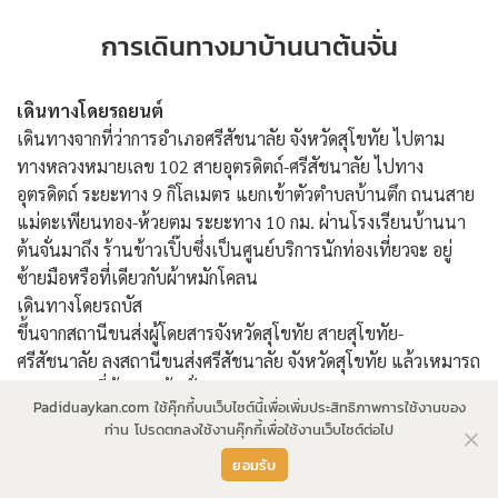
การเดินทางมาบ้านนาต้นจั่น
เดินทางโดยรถยนต์
เดินทางจากที่ว่าการอำเภอศรีสัชนาลัย จังหวัดสุโขทัย ไปตาม
ทางหลวงหมายเลข 102 สายอุตรดิตถ์-ศรีสัชนาลัย ไปทาง
อุตรดิตถ์ ระยะทาง 9 กิโลเมตร แยกเข้าตัวตำบลบ้านตึก ถนนสาย
แม่ตะเพียนทอง-ห้วยตม ระยะทาง 10 กม. ผ่านโรงเรียนบ้านนา
ต้นจั่นมาถึง ร้านข้าวเปิ๊บซึ่งเป็นศูนย์บริการนักท่องเที่ยวจะ อยู่
ซ้ายมือหรือที่เดียวกับผ้าหมักโคลน
เดินทางโดยรถบัส
ขึ้นจากสถานีขนส่งผู้โดยสารจังหวัดสุโขทัย สายสุโขทัย-
ศรีสัชนาลัย ลงสถานีขนส่งศรีสัชนาลัย จังหวัดสุโขทัย แล้วเหมารถ
สองแถวมาที่บ้านนาต้นจั่น
Padiduaykan.com ใช้คุ๊กกี้บนเว็บไซต์นี้เพื่อเพิ่มประสิทธิภาพการใช้งานของ
ท่าน โปรดตกลงใช้งานคุ๊กกี้เพื่อใช้งานเว็บไซต์ต่อไป
บ้านนาต้นจั่น
ยอมรับ