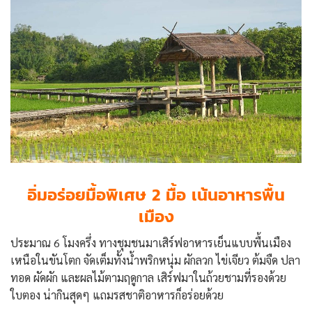
อิ่มอร่อยมื้อพิเศษ 2 มื้อ เน้นอาหารพื้น
เมือง
ประมาณ 6 โมงครึ่ง ทางชุมชนมาเสิร์ฟอาหารเย็นแบบพื้นเมือง
เหนือในขันโตก จัดเต็มทั้งน้ำพริกหนุ่ม ผักลวก ไข่เจียว ต้มจืด ปลา
ทอด ผัดผัก และผลไม้ตามฤดูกาล เสิร์ฟมาในถ้วยชามที่รองด้วย
ใบตอง น่ากินสุดๆ แถมรสชาติอาหารก็อร่อยด้วย