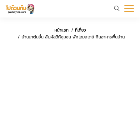
หน้า
ข้อมูล
ที่
ตัว
หน้าแรก
ที่เที่ยว
แรก
ท่อง
เที่ยว
อย่าง
บ้านนาต้นจั่น สัมผัสวิถีชุมชน พักโฮมสเตย์ กินอาหารพื้นบ้าน
เที่ยว
ทริป