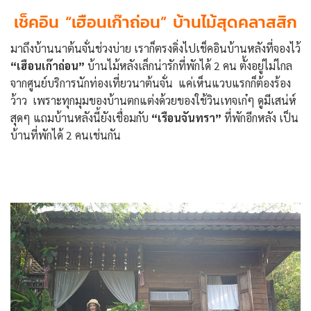
เช็คอิน “เฮือนเก๊าถ่อน” บ้านไม้สุดคลาสสิก
มาถึงบ้านนาต้นจั่นช่วงบ่าย เราก็ตรงดิ่งไปเช็คอินบ้านหลังที่จองไว้
“เฮือนเก๊าถ่อน”
บ้านไม้หลังเล็กน่ารักที่พักได้ 2 คน ตั้งอยู่ไม่ไกล
จากศูนย์บริการนักท่องเที่ยวนาต้นจั่น แค่เห็นแวบแรกก็ต้องร้อง
ว้าว เพราะทุกมุมของบ้านตกแต่งด้วยของใช้วินเทจเก๋ๆ ดูมีเสน่ห์
สุดๆ แถมบ้านหลังนี้ยังเชื่อมกับ
“เรือนจันทรา”
ที่พักอีกหลัง เป็น
บ้านที่พักได้ 2 คนเช่นกัน