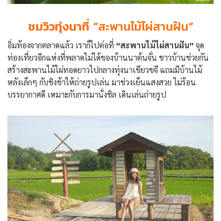
ชมวิวทุ่งนาที่ “
สะพานไม้ไผ่สานฝัน
“
อิ่มท้องจากตลาดแล้ว เราก็ไปต่อที่
“สะพานไม้ไผ่สานฝัน”
จุด
ท่องเที่ยวอีกแห่งที่พลาดไม่ได้ของบ้านนาต้นจั่น ชาวบ้านช่วยกัน
สร้างสะพานไม้ไผ่ทอดยาวไปกลางทุ่งนาเขียวขจี แถมมีบ้านไม้
หลังเล็กๆ กับชิงช้าให้ถ่ายรูปเล่น มาช่วงเย็นแสงสวย ไม่ร้อน
บรรยากาศดี เหมาะกับการมานั่งชิล เดินเล่นถ่ายรูป