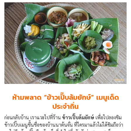
ห้ามพลาด “ข้าวเปิ๊บล้มยักษ์” เมนูเด็ด
ประจำถิ่น
ก่อนกลับบ้าน เราแวะไปที่ร้าน
ข้าวเปิ๊บล้มยักษ์
เพื่อไปลองชิม
ข้าวเปิ๊บเมนูขึ้นชื่อของบ้านนาต้นจั่น ที่ใครมาแล้วไม่ได้ชิมถือว่า