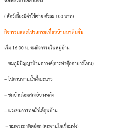
หลังจะงดรับสัตว์เลี้ยง
( สัตว์เลี้ยงมีค่าใช้จ่าย ตัวละ 100 บาท)
กิจกรรมและโปรแกรมเที่ยวบ้านนาต้นจั่น
เริ่ม 16.00 น. ชมกิจกรรมในหมู่บ้าน
– ชมภูมิปัญญาบ้านตาวงศ์(การทำตุ๊กตาบาร์โหน)
– ไปสวนทานน้ำผึ้งมะนาว
– ชมบ้านโฮมสเตย์บางหลัง
– แวะชมการทอผ้าใต้ถุนบ้าน
– ชมพระอาทิตย์ตก (สะพานใจเชื่อมทุ่ง)