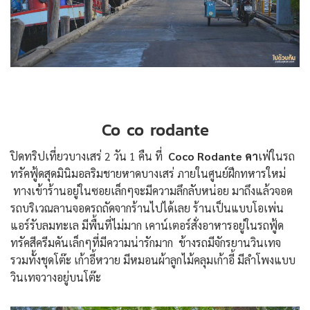
Co co rodante
ปิดทริปเที่ยวบางเสร่ 2 วัน 1 คืน ที่
Coco Rodante คา
เฟ่ในรถ
ทรัคฟู้ดสุดมินิมอลริมชายหาดบางเสร่ ภายในศูนย์ฝึกทหารใหม่
ทางเข้าร้านอยู่ในซอยเล็กๆจะมีความลึกลับหน่อย มาถึงแล้วจอด
รถบริเวณลานจอดรถถัดจากร้านไปได้เลย ร้านเป็นแบบโอเพ่น
แอร์รับลมทะเล มีพื้นที่ไม่มาก เคาน์เตอร์สั่งอาหารอยู่ในรถฟู้ด
ทรัคสีครีมคันเล็กๆที่มีความน่ารักมาก ข้างรถมีจักรยานวินเทจ
รวมทั้งชุดโต๊ะ เก้าอี้หวาย มีหมอนผ้าลูกไม้คลุมเก้าอี้ มีลำโพงแบบ
วินเทจวางอยู่บนโต๊ะ