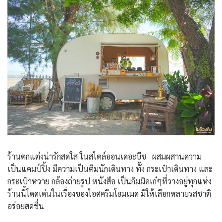
ร้านตกแต่งน่ารักสดใส ในสไตล์ออนเดอะบีช ผสมผสานความ
เป็นแคมป์ปิ้ง มีความเป็นตีมนักเดินทาง ทั้ง กระเป๋าเดินทาง และ
กระเป๋าหวาย กล้องถ่ายรูป หนังสือ เป็นกิมมิคเก๋ๆที่วางอยู่ทุกแห่ง
ร้านนี้โดดเด่นในเรื่องของไอศครีมโฮมเมด มีให้เลือกหลายรสชาติ
อร่อยสดชื่น