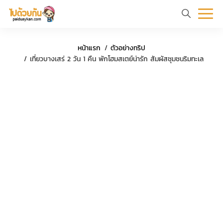
หน้า
ข้อมูล
ที่
ตัว
หน้าแรก
ตัวอย่างทริป
แรก
ท่อง
เที่ยว
อย่าง
ร
เที่ยวบางเสร่ 2 วัน 1 คืน พักโฮมสเตย์น่ารัก สัมผัสชุมชนริมทะเล
เที่ยว
ทริป