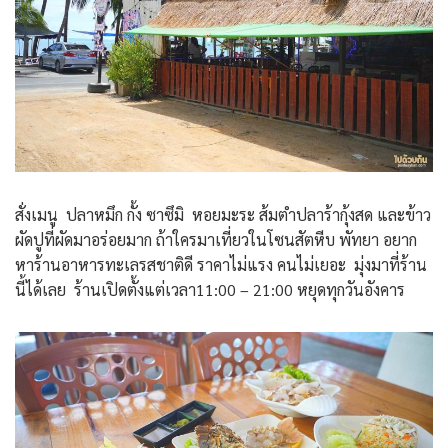
สั่งเมนู ปลาหมึก กั้ง ซาซึมิ หอยมะระ ส้มตำปลาร้ากุ้งสด และข้าว
ผัดปูที่ผัดมาอร่อยมาก ถ้าใครมาเที่ยวในโซนสัตหีบ พัทยา อยาก
หาร้านอาหารทะเลรสชาติดี ราคาไม่แรง คนไม่เยอะ มุ่งมาที่ร้าน
นี้ได้เลย ร้านเปิดตั้งแต่เวลา11:00 – 21:00 หยุดทุกวันอังคาร