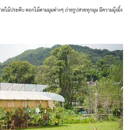
ด้วยไม้ประดับ ดอกไม้ตามมุมต่างๆ ถ่ายรูปสวยทุกมุม มีความมุ้งมิ้ง