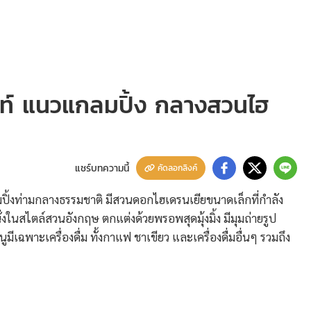
ท์ แนวแกลมปิ้ง กลางสวนไฮ
แชร์บทความนี้
คัดลอกลิงค์
้งท่ามกลางธรรมชาติ มีสวนดอกไฮเดรนเยียขนาดเล็กที่กำลัง
่งในสไตล์สวนอังกฤษ ตกแต่งด้วยพรอพสุดมุ้งมิ้ง มีมุมถ่ายรูป
ูมีเฉพาะเครื่องดื่ม ทั้งกาแฟ ชาเขียว และเครื่องดื่มอื่นๆ รวมถึง