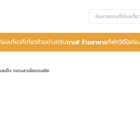
ท่องเที่ยว
ที่เที่ยว
ตัวอย่างทริป
คาเฟ่ ร้านอาหาร
ที่พัก
วีดีโอท่อ
กลมปิ้ง กลางสวนไฮเดรนเยีย