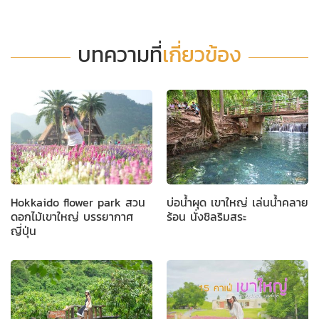
บทความที่
เกี่ยวข้อง
Hokkaido flower park สวน
บ่อน้ำผุด เขาใหญ่ เล่นน้ำคลาย
ดอกไม้เขาใหญ่ บรรยากาศ
ร้อน นั่งชิลริมสระ
ญี่ปุ่น