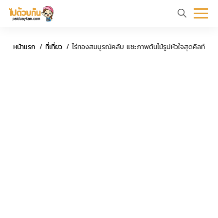
หน้า
ข้อมูล
ที่
ตัว
หน้าแรก
ที่เที่ยว
ไร่ทองสมบูรณ์คลับ แชะภาพต้นไม้รูปหัวใจสุดคิลท์
แรก
ท่อง
เที่ยว
อย่าง
เที่ยว
ทริป