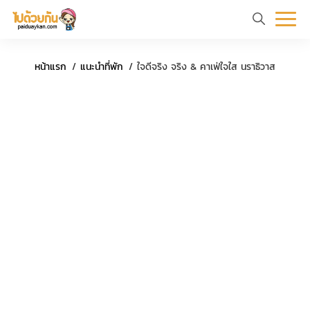
หน้า
ข้อมูล
ที่
ตัว
หน้าแรก
แนะนำที่พัก
ใจดีจริง จริง & คาเฟ่ใจใส นราธิวาส
แรก
ท่อง
เที่ยว
อย่าง
ร
เที่ยว
ทริป