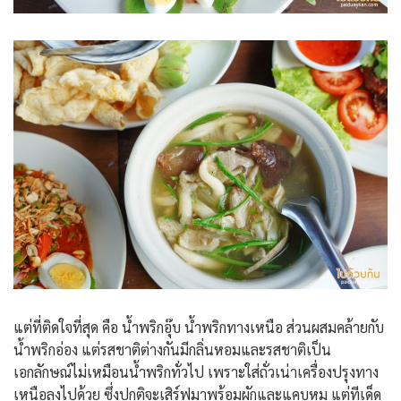
แต่ที่ติดใจที่สุด คือ น้ำพริกอุ๊บ น้ำพริกทางเหนือ ส่วนผสมคล้ายกับ
น้ำพริกอ่อง แต่รสชาติต่างกันมีกลิ่นหอมและรสชาติเป็น
เอกลักษณ์ไม่เหมือนน้ำพริกทั่วไป เพราะใส่ถั่วเน่าเครื่องปรุงทาง
เหนือลงไปด้วย ซึ่งปกติจะเสิร์ฟมาพร้อมผักและแคบหมู แต่ทีเด็ด