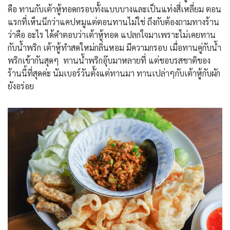
คือ ทานกับเต้าหู้ทอดกรอบทั้งแบบบางและเป็นแท่งสี่เหลี่ยม ตอน
แรกที่เห็นนึกว่าแคปหมูแต่ตอนทานไม่ใช่ ถึงกับต้องถามทางร้าน
ว่าคือ อะไร ได้คำตอบว่าเต้าหู้ทอด แปลกใจมาเพราะไม่เคยทาน
กับน้ำพริก เต้าหู้ทำสดใหม่กลิ่นหอม มีความกรอบ เมื่อทานคู่กับน้ำ
พริกเข้ากันสุดๆ ทานน้ำพริกอุ๊บมาหลายที่ แต่ชอบรสชาติของ
ร้านนี้ที่สุดค่ะ นัมเบอร์วันตั้งแต่ทานมา ทานเปล่าๆกับเต้าหู้กับผัก
ยังอร่อย