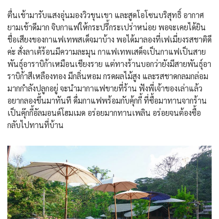
ตื่นเช้ามารับแสงอุ่นมองวิวขุนเขา และสูดโอโซนบริสุทธิ์ อากาศ
ยามเช้าดีมาก จิบกาแฟให้กระปรี้กระเปร่าหน่อย พอจะเคยได้ยิน
ชื่อเสียงของกาแฟเทพสเด็จมาบ้าง พอได้มาลองที่เฟเมี่ยงรสชาติดี
ค่ะ สั่งลาเต้ร้อนมีความละมุน กาแฟเทพเสด็จเป็นกาแฟเป็นสาย
พันธุ์อาราบิก้าเหมือนเชียงราย แต่ทางร้านบอกว่ายังมีสายพันธุ์อา
ราบิก้าสีเหลืองทอง มีกลิ่นหอม กรดผลไม้สูง และรสชาดกลมกล่อม
มากกำลังปลูกอยู่ จะนำมากาแฟขายที่ร้าน ฟังพี่เจ้าของเล่าแล้ว
อยากลองขึ้นมาทันที ดื่มกาแฟพร้อมกับคุ้กกี้ ที่ซื้อมาทานจากร้าน
เป็นคุ๊กกี้อัลมอนด์โฮมเมด อร่อยมากทานเพลิน อร่อยจนต้องซื้อ
กลับไปทานที่บ้าน