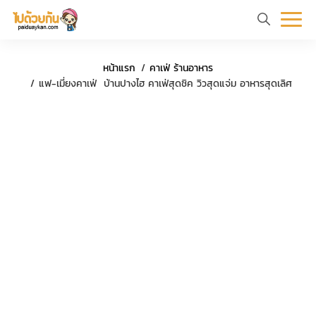
หน้า
ข้อมูล
ที่
ตัว
ค
หน้าแรก
คาเฟ่ ร้านอาหาร
แรก
ท่อง
เที่ยว
อย่าง
ร
แฟ-เมี่ยงคาเฟ่ บ้านปางไฮ คาเฟ่สุดชิค วิวสุดแจ่ม อาหารสุดเลิศ
เที่ยว
ทริป