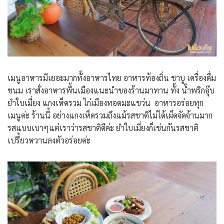
เมนูอาหารมีเยอะมากทั้งอาหารไทย อาหารท้องถิ่น ชาบู เครื่องดื่ม
ขนม เราสั่งอาหารพื้นเมืองแนะนำของร้านมาทาน ทั้ง น้ำพริกอุ๊บ
ยำใบเมี่ยง แกงเห็ดรวม ไก่เมืองทอดมะแขว่น อาหารอร่อยทุก
เมนูค่ะ ร้านนี้ อย่างแกงเห็ดรวมถึงแม้รสชาติไม่ได้เผ็ดจัดจ้านมาก
รสแบบเบาๆแต่เราว่ารสชาติดีค่ะ ยำใบเมี่ยงก็เช่นกันรสชาติ
เปรี้ยวหวานลงตัวอร่อยค่ะ