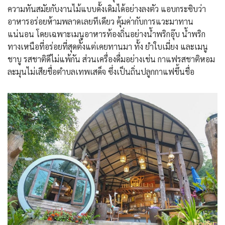
ความทันสมัยกับงานไม้แบบดั้งเดิมได้อย่างลงตัว แอบกระซิบว่า
อาหารอร่อยห้ามพลาดเลยทีเดียว คุ้มค่ากับการแวะมาทาน
แน่นอน โดยเฉพาะเมนูอาหารท้องถิ่นอย่างน้ำพริกอุ๊บ น้ำพริก
ทางเหนือที่อร่อยที่สุดตั้งแต่เคยทานมา ทั้ง ยำใบเมี่ยง และเมนู
ชาบู รสชาติดีไม่แพ้กัน ส่วนเครื่องดื่มอย่างเช่น กาแฟรสชาติหอม
ละมุนไม่เสียชื่อตำบลเทพเสด็จ ซึ่งเป็นถิ่นปลูกกาแฟขึ้นชื่อ