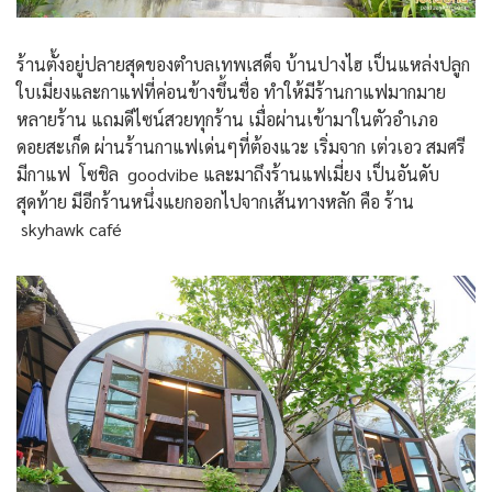
ร้านตั้งอยู่ปลายสุดของตำบลเทพเสด็จ บ้านปางไฮ เป็นแหล่งปลูก
ใบเมี่ยงและกาแฟที่ค่อนข้างขึ้นชื่อ ทำให้มีร้านกาแฟมากมาย
หลายร้าน แถมดีไซน์สวยทุกร้าน เมื่อผ่านเข้ามาในตัวอำเภอ
ดอยสะเก็ด ผ่านร้านกาแฟเด่นๆที่ต้องแวะ เริ่มจาก เต่วเอว สมศรี
มีกาแฟ โซชิล goodvibe และมาถึงร้านแฟเมี่ยง เป็นอันดับ
สุดท้าย มีอีกร้านหนึ่งแยกออกไปจากเส้นทางหลัก คือ ร้าน
skyhawk café