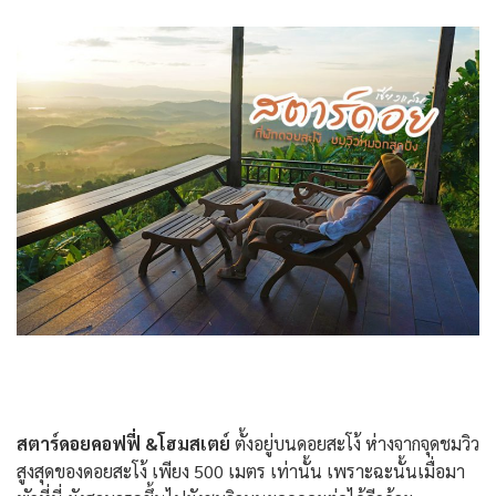
สตาร์ดอยคอฟฟี่ &โฮมสเตย์
ตั้งอยู่บนดอยสะโง้ ห่างจากจุดชมวิว
สูงสุดของดอยสะโง้ เพียง 500 เมตร เท่านั้น เพราะฉะนั้นเมื่อมา