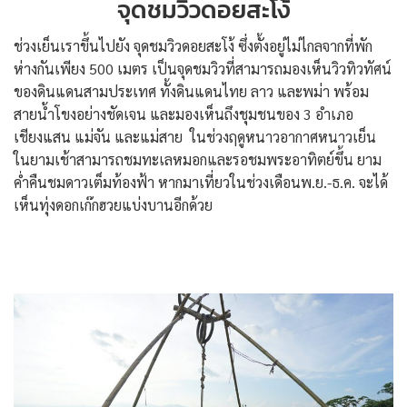
จุดชมวิวดอยสะโง้
ช่วงเย็นเราขึ้นไปยัง จุดชมวิวดอยสะโง้ ซึ่งตั้งอยู่ไม่ไกลจากที่พัก
ห่างกันเพียง 500 เมตร เป็นจุดชมวิวที่สามารถมองเห็นวิวทิวทัศน์
ของดินแดนสามประเทศ ทั้งดินแดนไทย ลาว และพม่า พร้อม
สายน้ำโขงอย่างชัดเจน และมองเห็นถึงชุมชนของ 3 อำเภอ
เชียงแสน แม่จัน และแม่สาย ในช่วงฤดูหนาวอากาศหนาวเย็น
ในยามเช้าสามารถชมทะเลหมอกและรอชมพระอาทิตย์ขึ้น ยาม
ค่ำคืนชมดาวเต็มท้องฟ้า หากมาเที่ยวในช่วงเดือนพ.ย.-ธ.ค. จะได้
เห็นทุ่งดอกเก๊กฮวยแบ่งบานอีกด้วย