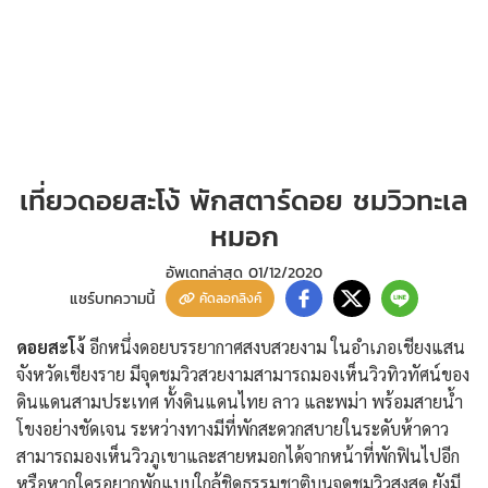
เที่ยวดอยสะโง้ พักสตาร์ดอย ชมวิวทะเล
หมอก
อัพเดทล่าสุด
01/12/2020
แชร์บทความนี้
คัดลอกลิงค์
ดอยสะโง้
อีกหนึ่งดอยบรรยากาศสงบสวยงาม ในอำเภอเชียงแสน
จังหวัดเชียงราย มีจุดชมวิวสวยงามสามารถมองเห็นวิวทิวทัศน์ของ
ดินแดนสามประเทศ ทั้งดินแดนไทย ลาว และพม่า พร้อมสายน้ำ
โขงอย่างชัดเจน ระหว่างทางมีที่พักสะดวกสบายในระดับห้าดาว
สามารถมองเห็นวิวภูเขาและสายหมอกได้จากหน้าที่พักฟินไปอีก
หรือหากใครอยากพักแบบใกล้ชิดธรรมชาติบนจุดชมวิวสูงสุด ยังมี