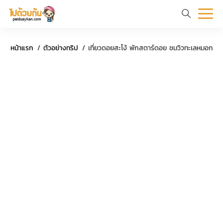
หน้า
ข้อมูล
ที่
ตัว
หน้าแรก
ตัวอย่างทริป
เที่ยวดอยสะโง้ พักสตาร์ดอย ชมวิวทะเลหมอก
แรก
ท่อง
เที่ยว
อย่าง
ร
เที่ยว
ทริป