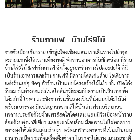
ร้านกาแฟ บ้านไร่9
ไม้
จากตัวเมืองเชียงราย เข้าสู่เมืองเชียงแสน เราเดินทางไปยังจุด
หมายแรกซึ่งได้เวลาเที่ยงพอดี พักทานอาหารกันสักหน่อย ที่ร้าน
บ้านไร่9ไม้ & ฟาร์มคาเฟ่ ซึ่งตั้งอยู่ระหว่างทางไปดอยสะโง้ ที่นี่
เป็นร้านอาหารและร้านกาแฟที่ มีความโดดเด่นด้วย ไอเดียการ
แต่งร้านเก๋ๆ ชิคๆ ตัวร้านเป็บแบบโครงสร้างไม้ไผ่ 2 ชั้น เปิดโล่ง
รับลม ชั้นล่างตกแต่งในสไตล์น่ารักผสมกับความเป็นวินเทจ ทั้ง
โต๊ะเก้าอี้ โซฟา และชิงช้า ส่วนชั้นสองเป็นที่นั่งแบบโต๊ะไม้ไผ่
พร้อมเบาะรอง มีแปลญวนหลากสีให้นั่งเล่น ส่วนบริเวณบน
เพดานประดับด้วยผ้าแพรสีสดใสโดดเด่น แถมมีวิวเบื้องหน้าราย
ล้อมด้วยทุ่งนาสีเขียว และภูเขาโอบล้อม มีสะพานไม้ไผ่ทอดยาว
กลางทุ่งให้ได้เดินเล่น ถ่ายรูป พร้อมบริการอาหารที่เน้นเป็นเมนู
อาหารเหนือ รวมทั้งเครื่องดื่มต่างๆ ในราคาไม่แพง แถมรสชาติ