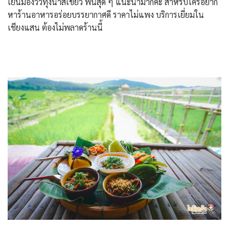
เย็นมองวิวทุ่งนาสีเขียว ฟินสุด ๆ แนะนำมากค่ะ สำหรับใครอยาก
หาร้านอาหารอร่อยบรรยากาศดี ราคาไม่แพง บริการเยี่ยมใน
เชียงแสน ต้องไม่พลาดร้านนี้