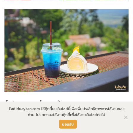
พื้นที่ด้านนอกร้านขึ้นไปบนชั้นสอง คือ ระเบียงและทางเดิน
Padiduaykan.com ใช้คุ๊กกี้บนเว็บไซต์นี้เพื่อเพิ่มประสิทธิภาพการใช้งานของ
ลอยฟ้าแบบกระจก เดินไปสุดทางเห็นวิวสวยงาม และยังมีมุมให้
ท่าน โปรดตกลงใช้งานคุ๊กกี้เพื่อใช้งานเว็บไซต์ต่อไป
นั่งเล่นในรังนกบาหลี ซึ่งเหมาะสำหรับมานั่งชิลในช่วงเย็น
ยอมรับ