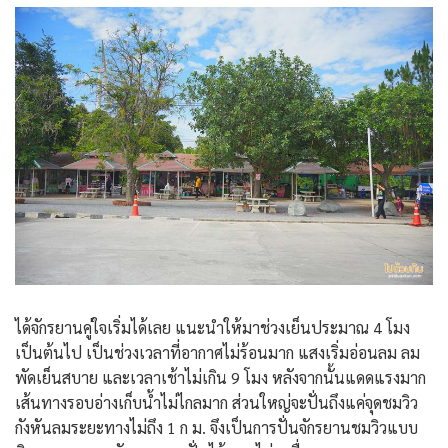
ได้จักรยานคู่ใจเริ่มได้เลย แนะนำให้มาช่วงเย็นประมาณ 4 โมง
เป็นต้นไป เป็นช่วงเวลาที่อากาศไม่ร้อนมาก แสงเริ่มอ่อนลม ลม
พัดเย็นสบาย และเวลาเช้าไม่เกิน 9 โมง หลังจากนั้นแดดแรงมาก
เส้นทางรอบอ่างเก็บน้ำไม่ไกลมาก ส่วนใหญ่จะปั่นถึงแค่จุดชมวิว
กังหันลมระยะทางไม่ถึง 1 ก ม. จึงเป็นการปั่นจักรยานชมวิวแบบ