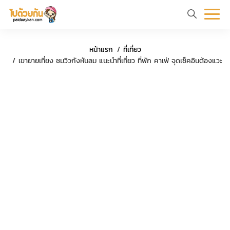
หน้า
ข้อมูล
ที่
ตัว
หน้าแรก
ที่เที่ยว
แรก
ท่อง
เที่ยว
อย่าง
เขายายเที่ยง ชมวิวกังหันลม แนะนำที่เที่ยว ที่พัก คาเฟ่ จุดเช็คอินต้องแวะ
เที่ยว
ทริป