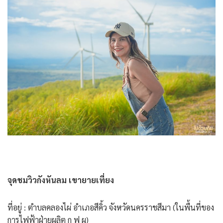
จุดชมวิวกังหันลม เขายายเที่ยง
ที่อยู่ : ตำบลคลองไผ่ อำเภอสีคิ้ว จังหวัดนครราชสีมา (ในพื้นที่ของ
การไฟฟ้าฝ่ายผลิต ก ฟ ผ)