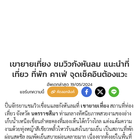
เขายายเที่ยง ชมวิวกังหันลม แนะนำที่
เที่ยว ที่พัก คาเฟ่ จุดเช็คอินต้องแวะ
อัพเดทล่าสุด
19/05/2024
แชร์บทความนี้
คัดลอกลิงค์
ปั่นจักรยานชมวิวเขื่อนและกังหันลมที่
เขายายเที่ยง
สถานที่ท่อง
เที่ยว จังหวัด
นครราชสีมา
ท่ามกลางทัศนียภาพสวยงามของอ่าง
เก็บน้ำเหนือเขื่อนลำตะคองที่มองเห็นได้กว้างไกล แต่งแต้มความ
งามด้วยทุ่งหญ้าสีเขียวพลิ้วไหวรับแสงในยามเย็น เป็นสถานที่พัก
ผ่อนสุดชิล ลมพัดเย็นสบายผ่อนคลายมาก เนื่องจากตั้งอยู่ในพื้นที่