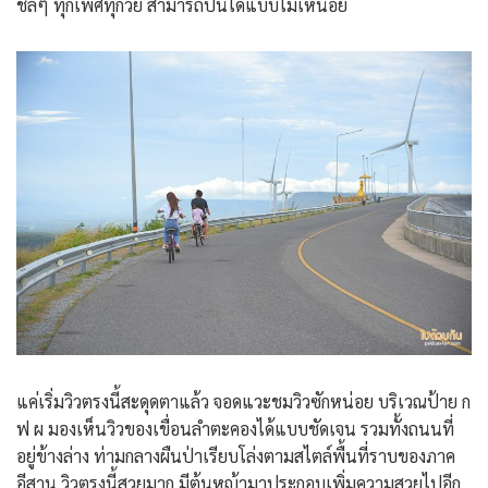
ชิลๆ ทุกเพศทุกวัย สามารถปั่นได้แบบไม่เหนื่อย
แค่เริ่มวิวตรงนี้สะดุดตาแล้ว จอดแวะชมวิวซักหน่อย บริเวณป้าย ก
ฟ ผ มองเห็นวิวของเขื่อนลำตะคองได้แบบชัดเจน รวมทั้งถนนที่
อยู่ข้างล่าง ท่ามกลางผืนป่าเรียบโล่งตามสไตล์พื้นที่ราบของภาค
อีสาน วิวตรงนี้สวยมาก มีต้นหญ้ามาประกอบเพิ่มความสวยไปอีก